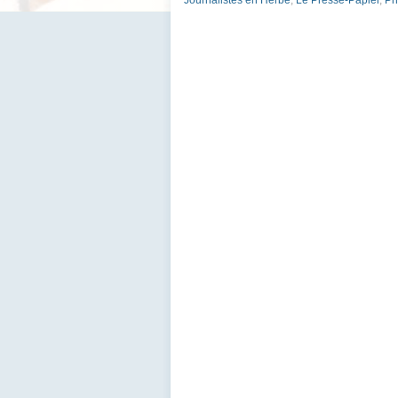
Journalistes en Herbe
,
Le Presse-Papier
,
Ph