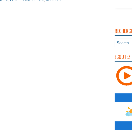
il FM
,
TV Tours-Val de Loire
,
webradio
RECHERC
ECOUTEZ 