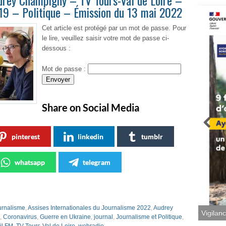
drey Champigny – TV Tours-Val de Loire –
9 – Politique – Émission du 13 mai 2022
Cet article est protégé par un mot de passe. Pour
le lire, veuillez saisir votre mot de passe ci-
dessous :
Mot de passe :
Share on Social Media
pinterest
linkedin
tumblr
whatsapp
telegram
urnalisme
,
Assises Internationales du Journalisme 2022
,
Audrey
Vigilan
,
Coronavirus
,
Guerre en Ukraine
,
journal
,
Journalisme et Politique
,