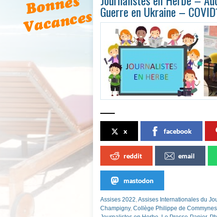
Journalistes en Herbe – Au
Guerre en Ukraine – COVID1
x
facebook
reddit
email
mastodon
Assises 2022
,
Assises Internationales du Jo
Champigny
,
Collège Philippe de Commynes