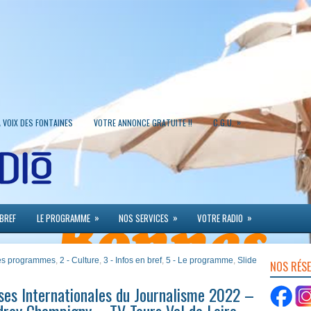
»
A VOIX DES FONTAINES
VOTRE ANNONCE GRATUITE !!
C.G.U.
»
»
»
 BREF
LE PROGRAMME
NOS SERVICES
VOTRE RADIO
 des programmes
,
2 - Culture
,
3 - Infos en bref
,
5 - Le programme
,
Slide
NOS RÉS
ses Internationales du Journalisme 2022 –