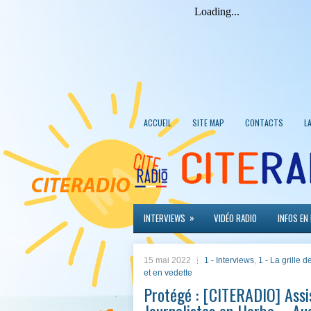
ACCUEIL
SITE MAP
CONTACTS
L
»
INTERVIEWS
VIDÉO RADIO
INFOS EN
15 mai 2022
1 - Interviews
,
1 - La grille
et en vedette
Protégé : [CITERADIO] Assi