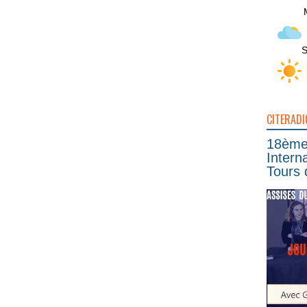
S
CITERADI
18ème 
Intern
Tours 