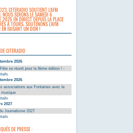
023, CITERADIO SOUTIENT L’AFM
. NOUS SERONS LE SAMEDI 6
 2025 EN DIRECT DEPUIS LA PLACE
RÈS À TOURS. SOUTENONS L’AFM
 EN FAISANT UN DON !
 DE CITERADIO
ptembre 2026
Fête se réunit pour la 8ème édition ! -
tails
ptembre 2026
s associations aux Fontaines avec la
a musique
tails
rs 2027
du Journalisme 2027
tails
UÉS DE PRESSE :