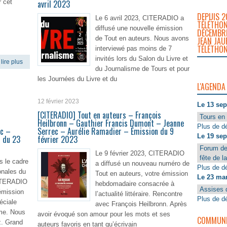
r cet
avril 2023
DEPUIS 2
Le 6 avril 2023, CITERADIO a
TÉLÉTHON
diffusé une nouvelle émission
DÉCEMBRE
de Tout en auteurs. Nous avons
JEAN JAU
TÉLÉTHON
interviewé pas moins de 7
invités lors du Salon du Livre et
lire plus
du Journalisme de Tours et pour
les Journées du Livre et du
L'AGENDA
12 février 2023
En lire plus
Le 13 se
u
[CITERADIO] Tout en auteurs – François
Tours en 
Heilbronn – Gauthier Francis Dumont – Jeanne
Plus de dé
ec –
Serrec – Aurélie Ramadier – Émission du 9
Le 19 se
 du 23
février 2023
Forum de
Le 9 février 2023, CITERADIO
fête de l
s le cadre
a diffusé un nouveau numéro de
Plus de dé
onales du
Tout en auteurs, votre émission
Le 23 ma
CITERADIO
hebdomadaire consacrée à
Assises 
 émission
l’actualité littéraire. Rencontre
Plus de dé
éciale
avec François Heilbronn. Après
isme. Nous
avoir évoqué son amour pour les mots et ses
COMMUNIQ
z. Grand
auteurs favoris en tant qu’écrivain