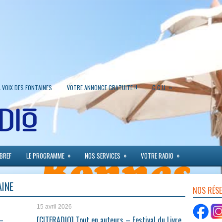
»
A VOIX DES FONTAINES
VOTRE ANNONCE GRATUITE !!
C.G.U.
»
»
»
 BREF
LE PROGRAMME
NOS SERVICES
VOTRE RADIO
AINE
NOS RÉS
15 avril 2026
 –
[CITERADIO] Tout en auteurs – Festival du Livre