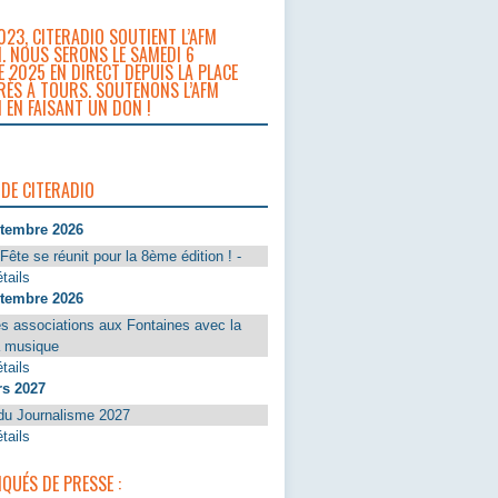
023, CITERADIO SOUTIENT L’AFM
. NOUS SERONS LE SAMEDI 6
 2025 EN DIRECT DEPUIS LA PLACE
RÈS À TOURS. SOUTENONS L’AFM
 EN FAISANT UN DON !
 DE CITERADIO
ptembre 2026
Fête se réunit pour la 8ème édition ! -
tails
ptembre 2026
s associations aux Fontaines avec la
a musique
tails
rs 2027
du Journalisme 2027
tails
UÉS DE PRESSE :