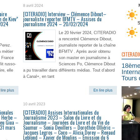
8 avril 2024
aire
[CITERADIO] Interview – Clémence Dibout–
e de Kiev”
journaliste reporter BFMTV – Assises du
S
2024
journalisme 2024 – 20/02/2024
Le 20 février 2024, CITERADIO
a rencontré Clémence Dibout,
 Perez.
journaliste reporter de la chaîne
n métier
BFMTV . Après avoir obtenu
CITERADI
r France
son master en journalisme à
lit russo-
Sciences Po, Clémence Dibout
18ème 
ire, elle
a pu travailler dans différents médias. Tout d’abord
Intern
à Canal+, en tant
Tours 
lire plus
En lire plus
10 avril 2023
ionales
[CITERADIO] Assises Internationales du
n Herbe –
Journalisme 2023 – Salon du Livre et du
eu Giua –
Journalisme – Journées du Livre et du Vin de
 31 mars
Saumur – Sonia Devillers – Dorothée Olliéric –
Jacques Legros – Coco – Alicia Dorey – Renaud
Leblond – Xavier de Moulins – Émission du 6