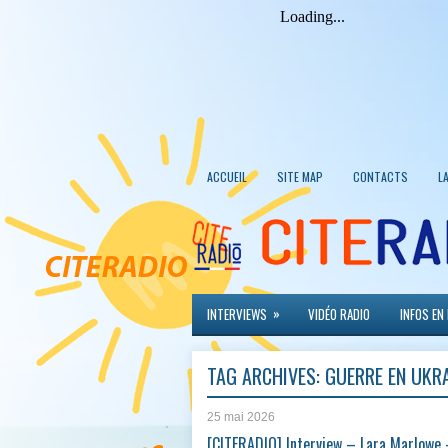
ACCUEIL
SITE MAP
CONTACTS
L
»
INTERVIEWS
VIDÉO RADIO
INFOS EN
TAG ARCHIVES:
GUERRE EN UKR
25 mai 2026
[CITERADIO] Interview – Lara Marlowe