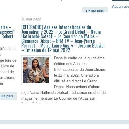
Aucun évè
En lire plus
lire plus
18 mai 2022
raire –
[CITERADIO] Assises Internationales du
aissées”
Journalisme 2022 – Le Grand Débat – Nadia
s Robert
Hathroubi-Safsaf – Le Courrier de l’Atlas –
Clémence Dibout – BFM TV – Jean-Pierre
Pernaut – Marie-Laure Augry – Jérôme Bouvier
itéradio a
– Emission du 12 mai 2022
e
Dans le cadre de la quinzième
ge lors de
édition des Assises
 Livre de
Internationales du Journalisme,
’abord de
le 12 mai 2022, Citéradio a
urnalisme
diffusé en direct Le Grand
ui
Débat. Nous avions d’abord
reçu Nadia Hathroubi-Safsaf, rédactrice en chef du
lire plus
magazine mensuel Le Courrier de l’Atlas sur
l’actualité du Maghreb
En lire plus