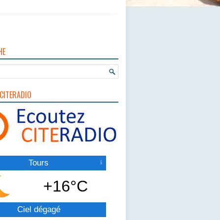
HE
CITERADIO
Tours
+16°C
Ciel dégagé