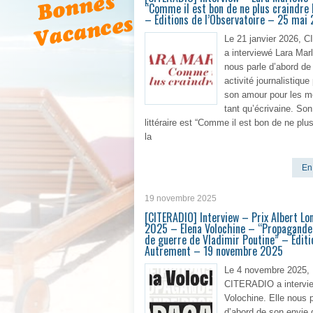
“Comme il est bon de ne plus craindre 
– Éditions de l’Observatoire – 25 mai
Le 21 janvier 2026,
a interviewé Lara Mar
nous parle d’abord de
activité journalistique
son amour pour les m
tant qu’écrivaine. Son
littéraire est “Comme il est bon de ne plu
la
En 
19 novembre 2025
[CITERADIO] Interview – Prix Albert Lo
2025 – Elena Volochine – “Propagande 
de guerre de Vladimir Poutine” – Éditi
Autrement – 19 novembre 2025
Le 4 novembre 2025,
CITERADIO a intervi
Volochine. Elle nous p
d’abord de son envie 