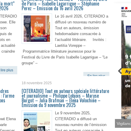
la mort”
de Paris – Isabelle Lagarrigue – Stéphanie
 2026
Perez – Emission du 16 avril 2026
 CITERADIO
Le 16 avril 2026, CITERADIO a
lowe. Elle
diffusé un nouveau numéro de
 son
Tout en auteurs, émission
 puis de
hebdomadaire consacrée à
ots en
l’actualité littéraire. Invités :
 actualité
Laetitia Voreppe –
s craindre
Programmatrice littérature jeunesse pour le
Festival du Livre de Paris Isabelle Lagarrigue – “Le
groupe” –
lire plus
En lire plus
18 novembre 2025
ndres
[CITERADIO] Tout en auteurs spéciale littérature
: l’arme
et journalisme – Philippe Lobjois – Maryse
ons
Burgot – Julia Brafman – Elena Volochine –
Émission du 9 novembre 2025
Le 9 novembre 2025,
ewé Elena
CITERADIO a diffusé un
arle
nouveau numéro de l’émission
Vigilan
d’exercer
Tout en auteurs consacrée à