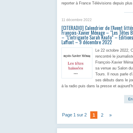
reporter à France Télévisions depuis plus
En 
11 décembre 2022
[CITERADIO] Calendrier de l’Avent litté
François-Xavier Ménage – “Les Têtes B
– “L’intrigante Sarah Knafo” – Édition
Laffont – 9 décembre 2022
Le 22 octobre 2022, C
rencontré le journalist
François-Xavier Ména
sa venue au Salon du
Tours. Il nous parle d
ses débuts dans le jo
à la radio puis dans la presse et aujourd’h
En 
Page 1 sur 2
1
2
»