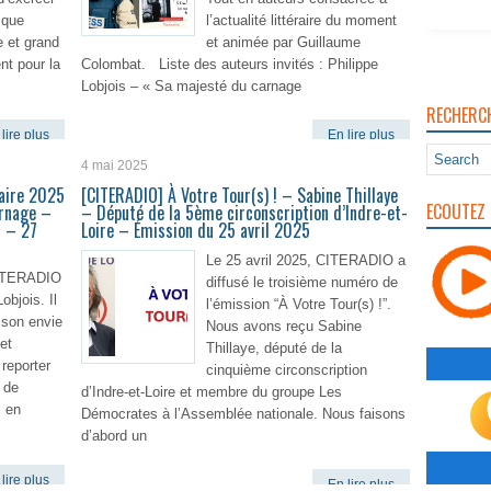
 que
l’actualité littéraire du moment
ce et grand
et animée par Guillaume
nt pour la
Colombat. Liste des auteurs invités : Philippe
Lobjois – « Sa majesté du carnage
RECHERC
lire plus
En lire plus
4 mai 2025
raire 2025
[CITERADIO] À Votre Tour(s) ! – Sabine Thillaye
ECOUTEZ 
arnage –
– Député de la 5ème circonscription d’Indre-et-
r – 27
Loire – Émission du 25 avril 2025
Le 25 avril 2025, CITERADIO a
CITERADIO
diffusé le troisième numéro de
objois. Il
l’émission “À Votre Tour(s) !”.
 son envie
Nous avons reçu Sabine
et
Thillaye, député de la
 reporter
cinquième circonscription
 de
d’Indre-et-Loire et membre du groupe Les
, en
Démocrates à l’Assemblée nationale. Nous faisons
d’abord un
lire plus
En lire plus