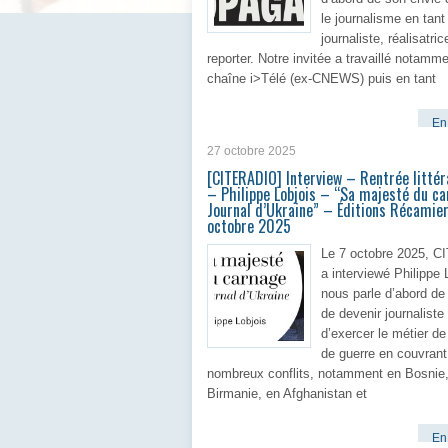
le journalisme en tant
journaliste, réalisatri
reporter. Notre invitée a travaillé notamme
chaîne i>Télé (ex-CNEWS) puis en tant
En 
27 octobre 2025
[CITERADIO] Interview – Rentrée litté
– Philippe Lobjois – “Sa majesté du c
Journal d’Ukraine” – Éditions Récamie
octobre 2025
Le 7 octobre 2025, 
a interviewé Philippe L
nous parle d’abord de
de devenir journaliste 
d’exercer le métier de
de guerre en couvrant
nombreux conflits, notamment en Bosnie
Birmanie, en Afghanistan et
En 