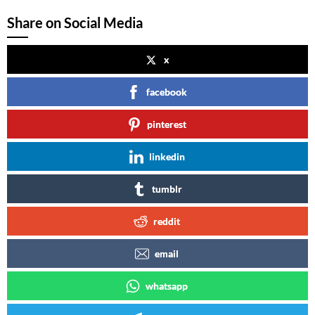
Share on Social Media
x
facebook
pinterest
linkedin
tumblr
reddit
email
whatsapp