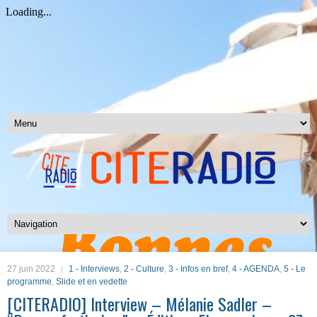
27 juin 2022
1 - Interviews
,
2 - Culture
,
3 - Infos en bref
,
4 - AGENDA
,
5 - Le
programme
,
Slide et en vedette
[CITERADIO] Interview – Mélanie Sadler –