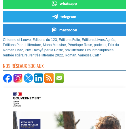
whatsapp
telegram
mastodon
Chienne et Louve
,
Editions du 123
,
Editions Folio
,
Editions Livres Agités
,
Editions Plon
,
Littérature
,
Mona Messine
,
Pénélope Rose
,
podcast
,
Prix du
Roman Fnac
,
Prix Envoyé par la Poste
,
prix littéraire Les Inrockuptibles
,
rentrée littéraire
,
rentrée littéraire 2022
,
Roman
,
Vanessa Caffin
NOS RÉSEAUX SOCIAUX