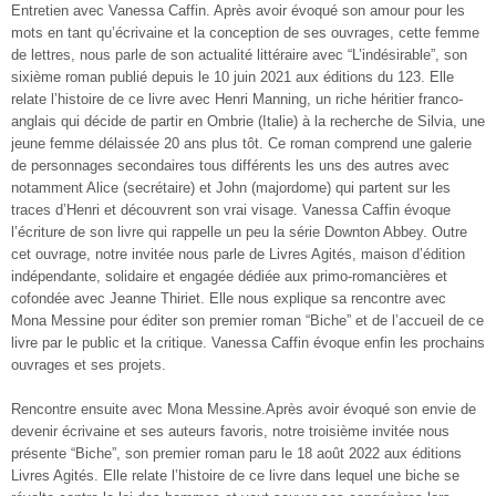
Entretien avec Vanessa Caffin. Après avoir évoqué son amour pour les
mots en tant qu’écrivaine et la conception de ses ouvrages, cette femme
de lettres, nous parle de son actualité littéraire avec “L’indésirable”, son
sixième roman publié depuis le 10 juin 2021 aux éditions du 123. Elle
relate l’histoire de ce livre avec Henri Manning, un riche héritier franco-
anglais qui décide de partir en Ombrie (Italie) à la recherche de Silvia, une
jeune femme délaissée 20 ans plus tôt. Ce roman comprend une galerie
de personnages secondaires tous différents les uns des autres avec
notamment Alice (secrétaire) et John (majordome) qui partent sur les
traces d’Henri et découvrent son vrai visage. Vanessa Caffin évoque
l’écriture de son livre qui rappelle un peu la série Downton Abbey. Outre
cet ouvrage, notre invitée nous parle de Livres Agités,
maison d’édition
indépendante, solidaire et engagée dédiée aux primo-romancières et
cofondée avec Jeanne Thiriet. Elle nous explique sa rencontre avec
Mona Messine pour éditer son premier roman “Biche” et de l’accueil de ce
livre par le public et la critique. Vanessa Caffin évoque enfin les prochains
ouvrages et ses projets.
Rencontre ensuite avec Mona Messine.Après avoir évoqué son envie de
devenir écrivaine et ses auteurs favoris, notre troisième invitée nous
présente “Biche”, son premier roman paru le 18 août 2022 aux éditions
Livres Agités. Elle relate l’histoire de ce livre dans lequel une biche se