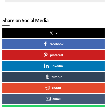
Share on Social Media
x
facebook
pinterest
linkedin
tumblr
reddit
email