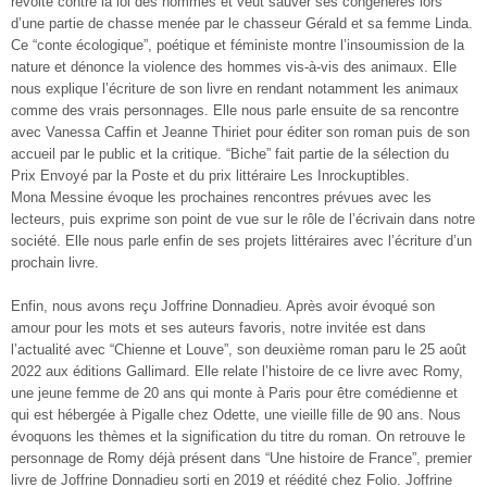
révolte contre la loi des hommes et veut sauver ses congénères lors
d’une partie de chasse menée par le chasseur Gérald et sa femme Linda.
Ce “conte écologique”, poétique et féministe montre l’insoumission de la
nature et dénonce la violence des hommes vis-à-vis des animaux. Elle
nous explique l’écriture de son livre en rendant notamment les animaux
comme des vrais personnages. Elle nous parle ensuite de sa rencontre
avec Vanessa Caffin et Jeanne Thiriet pour éditer son roman puis de son
accueil par le public et la critique. “Biche” fait partie de la sélection du
Prix Envoyé par la Poste et du prix littéraire Les Inrockuptibles.
Mona Messine évoque les prochaines rencontres prévues avec les
lecteurs, puis exprime son point de vue sur le rôle de l’écrivain dans notre
société. Elle nous parle enfin de ses projets littéraires avec l’écriture d’un
prochain livre.
Enfin, nous avons reçu Joffrine Donnadieu. Après avoir évoqué son
amour pour les mots et ses auteurs favoris, notre invitée est dans
l’actualité avec “Chienne et Louve”, son deuxième roman paru le 25 août
2022 aux éditions Gallimard. Elle relate l’histoire de ce livre avec Romy,
une jeune femme de 20 ans qui monte à Paris pour être comédienne et
qui est hébergée à Pigalle chez Odette, une vieille fille de 90 ans. Nous
évoquons les thèmes et la signification du titre du roman. On retrouve le
personnage de Romy déjà présent dans “Une histoire de France”, premier
livre de Joffrine Donnadieu sorti en 2019 et réédité chez Folio. Joffrine