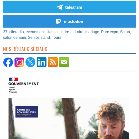
telegram
mastodon
37
,
citéradio
,
evenement
,
Habitat
,
Indre-et-Loire
,
mariage
,
Parc expo
,
Salon
,
salon demain
,
Senior
,
stand
,
Tours
NOS RÉSEAUX SOCIAUX