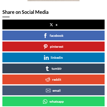
Share on Social Media
x
facebook
pinterest
linkedin
tumblr
reddit
email
whatsapp