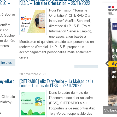
COLO –
P.I.S.E. – Touraine Orientation – 25/11/2022
Pour l’émission “Touraine
ré Sophie
Orientation”, CITERADIO a
interviewé Aurélie Schemel,
entière
directrice du P.I.S.E. (Point
ur son
Information Service Emploi),
O. Sophie
une association basée à
re derrière
Montbazon et qui vient en aide aux personnes en
érentes
recherche d’emploi. Le P.I.S.E. propose un
accompagnement personnalisé mais également
divers
lire plus
En lire plus
28 novembre 2022
oy-Allard
[CITERADIO] Alix Tery-Verbe – La Maison de la
Loire – Le mois de l’ESS – 28/11/2022
Dans le cadre du mois de
 Citéradio
l’économie social et solidaire
Delabroy-
(ESS), CITERADIO a eu
e
l’opportunité de rencontrer Alix
e
Tery-Verbe, responsable des
Vigilan