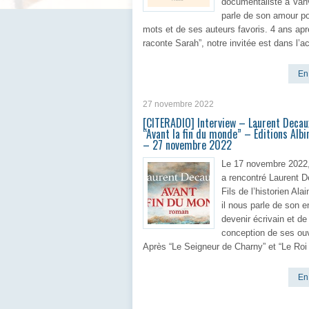
documentaliste à Va
parle de son amour po
mots et de ses auteurs favoris. 4 ans ap
raconte Sarah”, notre invitée est dans l’ac
En 
27 novembre 2022
[CITERADIO] Interview – Laurent Decau
“Avant la fin du monde” – Éditions Albi
– 27 novembre 2022
Le 17 novembre 2022,
a rencontré Laurent 
Fils de l’historien Ala
il nous parle de son e
devenir écrivain et de 
conception de ses ou
Après “Le Seigneur de Charny” et “Le Roi 
En 