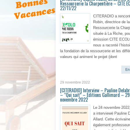
Ressourcerie la Charpentière – CITE E
22/11/22
CITERADIO a rencont
Robin, directrice de la
Ressourcerie la Charp
située à La Riche, po
émission CITE ECOL
nous a raconté l’histoi
la fondation de la ressourcerie et les diff
valeurs qui animent le projet (dont
En 
29 novembre 2022
[CITERADIO] Interview – Pauline Delabr
– “Qui sait” – Editions Gallimard – 29
novembre 2022
Le 24 novembre 2022,
a interviewé Pauline 
Allard. Cette écrivain
également professeur