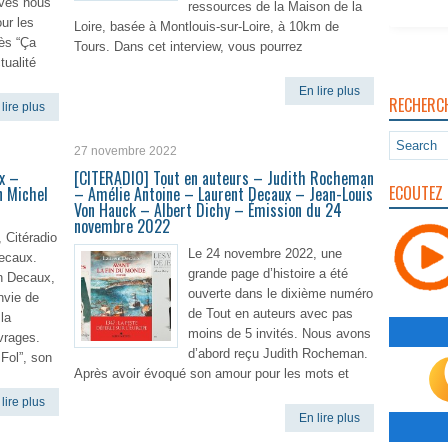
nves nous
ressources de la Maison de la
ur les
Loire, basée à Montlouis-sur-Loire, à 10km de
rès “Ça
Tours. Dans cet interview, vous pourrez
tualité
En lire plus
RECHERC
lire plus
27 novembre 2022
x –
[CITERADIO] Tout en auteurs – Judith Rocheman
ECOUTEZ 
n Michel
– Amélie Antoine – Laurent Decaux – Jean-Louis
Von Hauck – Albert Dichy – Émission du 24
novembre 2022
 Citéradio
Le 24 novembre 2022, une
Decaux.
grande page d’histoire a été
in Decaux,
ouverte dans le dixième numéro
nvie de
de Tout en auteurs avec pas
la
moins de 5 invités. Nous avons
vrages.
d’abord reçu Judith Rocheman.
Fol”, son
Après avoir évoqué son amour pour les mots et
lire plus
En lire plus