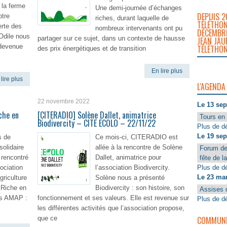
 la ferme
Une demi-journée d’échanges
DEPUIS 2
otre
riches, durant laquelle de
TÉLÉTHON
erte des
nombreux intervenants ont pu
DÉCEMBRE
Odile nous
partager sur ce sujet, dans un contexte de hausse
JEAN JAU
 devenue
TÉLÉTHON
des prix énergétiques et de transition
En lire plus
lire plus
L'AGENDA
22 novembre 2022
Le 13 se
che en
[CITERADIO] Solène Dallet, animatrice
Tours en 
Biodivercity – CITE ECOLO – 22/11/22
Plus de dé
Le 19 se
s de
Ce mois-ci, CITERADIO est
solidaire
allée à la rencontre de Solène
Forum de
rencontré
Dallet, animatrice pour
fête de l
Plus de dé
sociation
l’association Biodivercity.
Le 23 ma
griculture
Solène nous a présenté
Riche en
Biodivercity : son histoire, son
Assises 
des AMAP :
fonctionnement et ses valeurs. Elle est revenue sur
Plus de dé
les différentes activités que l’association propose,
COMMUNIQ
que ce