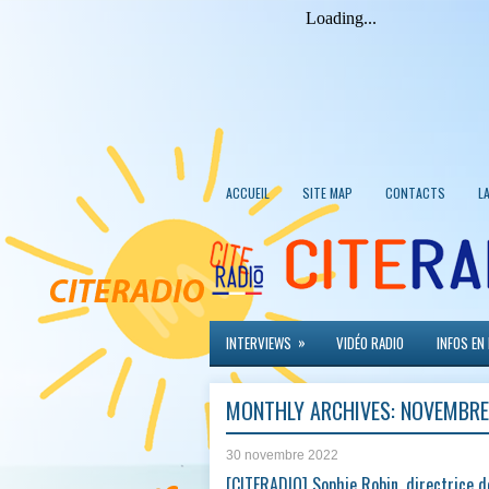
ACCUEIL
SITE MAP
CONTACTS
L
»
INTERVIEWS
VIDÉO RADIO
INFOS EN
MONTHLY ARCHIVES:
NOVEMBRE
30 novembre 2022
[CITERADIO] Sophie Robin, directrice d