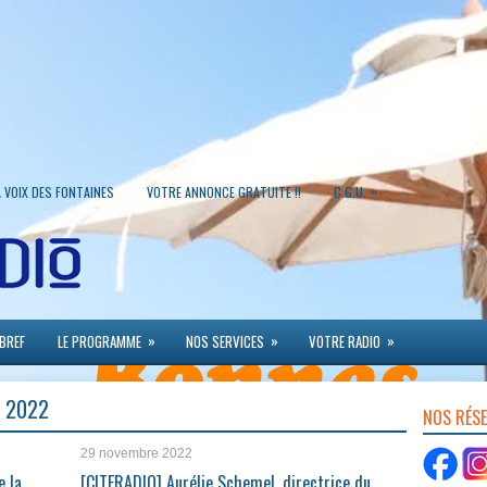
»
A VOIX DES FONTAINES
VOTRE ANNONCE GRATUITE !!
C.G.U.
»
»
»
 BREF
LE PROGRAMME
NOS SERVICES
VOTRE RADIO
 2022
NOS RÉS
29 novembre 2022
e la
[CITERADIO] Aurélie Schemel, directrice du