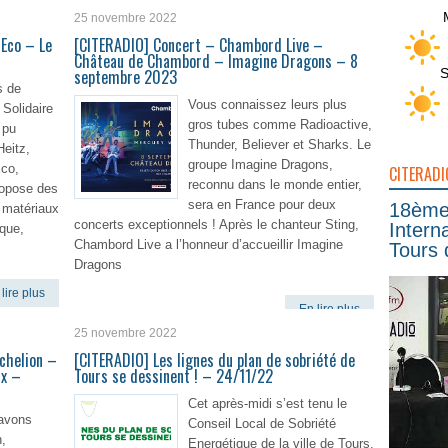
25 novembre 2022
 Eco – Le
[CITERADIO] Concert – Chambord Live –
Château de Chambord – Imagine Dragons – 8
S
septembre 2023
s de
Vous connaissez leurs plus
 Solidaire
gros tubes comme Radioactive,
 pu
Thunder, Believer et Sharks. Le
Heitz,
groupe Imagine Dragons,
Eco,
CITERADI
reconnu dans le monde entier,
ropose des
sera en France pour deux
18ème 
e matériaux
concerts exceptionnels ! Après le chanteur Sting,
Intern
que,
Chambord Live a l’honneur d’accueillir Imagine
Tours 
Dragons
lire plus
En lire plus
25 novembre 2022
chelion –
[CITERADIO] Les lignes du plan de sobriété de
ux –
Tours se dessinent ! – 24/11/22
Cet après-midi s’est tenu le
 avons
Conseil Local de Sobriété
,
Energétique de la ville de Tours.