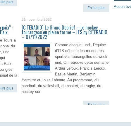
lire plus
Aucun évè
En lire plus
21 novembre 2022
 paix” :
[CITERADIO] Le Grand Debrief – Le hockey
 Paix
tourangeau en pleine forme – ITS by CITERADIO
– 07/11/2022
de Tours a
Comme chaque lundi, l’équipe
ational du
d’ITS débriefe les rencontres
x, une
sportives tourangelles du week-
 qui
end. On retrouve cette semaine
la Paix,
Arthur Leroux, Francis Leroux,
 congrès
Basile Martin, Benjamin
ional de la
Hermitte et Louis Lahonta. Au programme, du
handball, du volleyball, du basket, du rugby, du
lire plus
hockey sur
En lire plus