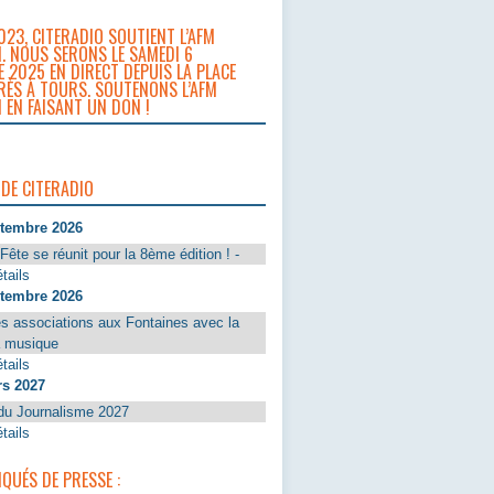
023, CITERADIO SOUTIENT L’AFM
. NOUS SERONS LE SAMEDI 6
 2025 EN DIRECT DEPUIS LA PLACE
RÈS À TOURS. SOUTENONS L’AFM
 EN FAISANT UN DON !
 DE CITERADIO
ptembre 2026
Fête se réunit pour la 8ème édition ! -
tails
ptembre 2026
s associations aux Fontaines avec la
a musique
tails
rs 2027
du Journalisme 2027
tails
UÉS DE PRESSE :