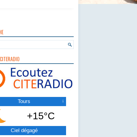
HE
CITERADIO
Tours
+15°C
Ciel dégagé