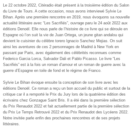
Le 22 octobre 2022, Citéradio était présent à la troisième édition du Salon
du Livre de Tours. A cette occasion, nous avons interviewé Sylvie Le
Bihan. Après une première rencontre en 2019, nous évoquons sa nouvelle
actualité littéraire avec “Les Sacrifiés”, ouvrage paru le 24 août 2022 aux
éditions Denoël. Elle nous parle de l’histoire de ce livre qui se déroule en
Espagne où l’on suit la vie de Juan Ortega, un jeune gitan andalou qui
devient le cuisinier du célèbre torero Ignacio Sanchez Mejias. On suit
ainsi les aventures de ces 2 personnages de Madrid à New York en
passant par Paris, avec également des célébrités reconnues comme
Federico Garcia Lorca, Salvador Dali et Pablo Picasso. Le livre “Les
Sacrifiés” est à la fois un roman d’amour et un roman de guerre avec la
guerre d’Espagne en toile de fond et le régime de Franco.
Sylvie Le Bihan évoque ensuite la conception de son livre avec les
éditions Denoël. Ce roman a reçu un bon accueil du public et surtout de la
critique car il a remporté le Prix du Jury lors de la quatrième édition des
écrivains chez Gonzague Saint Bris. Il a été dans la première sélection
du Prix Renaudot 2022 et fait actuellement partie de la première sélection
du Prix Le Temps Retrouvé 2022 et du Prix Renaudot des Lycéens 2022.
Notre invitée parle enfin des prochaines rencontres et de ses projets
littéraires.