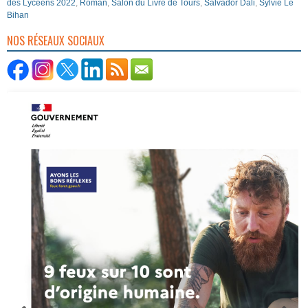
des Lycéens 2022
,
Roman
,
Salon du Livre de Tours
,
Salvador Dali
,
Sylvie Le
Bihan
NOS RÉSEAUX SOCIAUX