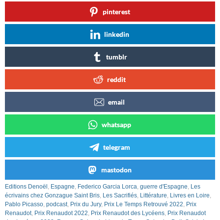
pinterest
linkedin
tumblr
reddit
email
whatsapp
telegram
mastodon
Editions Denoël
,
Espagne
,
Federico Garcia Lorca
,
guerre d'Espagne
,
Les
écrivains chez Gonzague Saint Bris
,
Les Sacrifiés
,
Littérature
,
Livres en Loire
,
Pablo Picasso
,
podcast
,
Prix du Jury
,
Prix Le Temps Retrouvé 2022
,
Prix
Renaudot
,
Prix Renaudot 2022
,
Prix Renaudot des Lycéens
,
Prix Renaudot