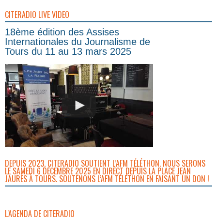
CITERADIO LIVE VIDEO
18ème édition des Assises
Internationales du Journalisme de
Tours du 11 au 13 mars 2025
DEPUIS 2023, CITERADIO SOUTIENT L’AFM TÉLÉTHON. NOUS SERONS
LE SAMEDI 6 DÉCEMBRE 2025 EN DIRECT DEPUIS LA PLACE JEAN
JAURÈS À TOURS. SOUTENONS L’AFM TÉLÉTHON EN FAISANT UN DON !
L'AGENDA DE CITERADIO