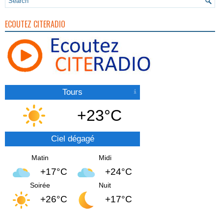
ECOUTEZ CITERADIO
Tours
+23°C
Ciel dégagé
Matin
Midi
+17°C
+24°C
Soirée
Nuit
+26°C
+17°C