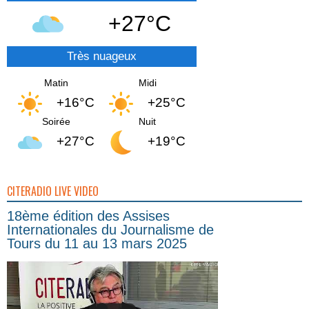
+27°C
Très nuageux
Matin
Midi
+16°C
+25°C
Soirée
Nuit
+27°C
+19°C
CITERADIO LIVE VIDEO
18ème édition des Assises
Internationales du Journalisme de
Tours du 11 au 13 mars 2025