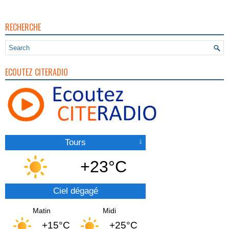
RECHERCHE
ECOUTEZ CITERADIO
Tours
+23°C
Ciel dégagé
Matin
Midi
+15°C
+25°C