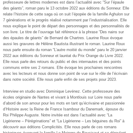
professeure de lettres modernes est dans l’actualité avec “Sur l’épaule
des géants”, roman paru le 13 octobre 2022 aux éditions du Sonneur. Elle
relate l’histoire de cette saga où on suit l’épopée de la famille Aghulon sur
7 générations et le progrès réalisé notamment par l’industrialisation. Elle
nous explique le point de départ des personnages et des personnalités de
son livre. Le titre de l’ouvrage fait référence à la phrase “Des nains sur
des épaules de géants” de Bernard de Chartres. Laurine Roux évoque
aussi les gravures de Hélène Bautista illustrant le roman. Laurine Roux
nous parle ensuite du roman “L’autre moitié du monde” paru le 20 janvier
2022 aux éditions du Sonneur et lauréat du Prix Orange du Livre 2022.
Elle nous parle des retours du public et des internautes et des points
communs entre ses 2 romans. Elle évoque les prochaines rencontres
avec les lecteurs et nous donne son point de vue sur le rôle de l’écrivain
dans notre société. Elle nous parle enfin de ses projets pour 2023.
Interview en studio avec Dominique Levénez. Cette professeure des
écoles originaire de Nantes et vivant à Montlouis sur Loire nous parle
d’abord de son amour pour les mots en tant qu’écrivaine et passionnée
d’Histoire avec la Reine de France Isambour du Danemark, épouse du
Roi Philippe Auguste. Notre invitée est dans l’actualité avec “La
Ligérienne – Pérégrinations” et “La Ligérienne – Les béguines du Roi” à
découvrir aux éditions Complicités. Elle nous parle de ces romans
historiques évoquant la famille Le Meingre de Boucicaut et se déroulant