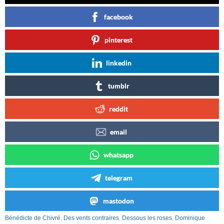
facebook
pinterest
linkedin
tumblr
reddit
email
whatsapp
telegram
mastodon
Bénédicte de Chivré
,
Des vents contraires
,
Dessous les roses
,
Dominique