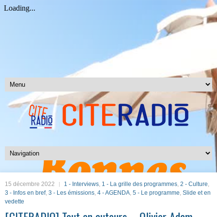
15 décembre 2022
1 - Interviews
,
1 - La grille des programmes
,
2 - Culture
,
3 - Infos en bref
,
3 - Les émissions
,
4 - AGENDA
,
5 - Le programme
,
Slide et en
vedette
[CITERADIO] Tout en auteurs – Olivier Adam –