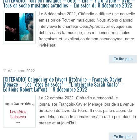
[CITERADIO] Tout en musiques – Oete – Elia – Y’a d’la joie – DVIE –
Tous en scène musiques actuelles – Émission du 8 décembre 2022
Le 8 décembre 2022, Citéradio a diffusé une nouvelle
émission de Tout en musiques. Nous avons d’abord
interviewé le chanteur Oete.Après avoir évoqué ses
débuts dans la musique, ses influences musicales
françaises et l’explication de son pseudonyme, notre
invité est
En lire plus
11 décembre 2022
[CITERADIO] Calendrier de l’Avent littéraire – François-Xavier
Ménage – “Les Têtes Baissées” – “L’intrigante Sarah Knafo” –
Éditions Robert Laffont – 9 décembre 2022
Le 22 octobre 2022, Citéradio a rencontré le
journaliste François-Xavier Ménage lors de sa venue
au Salon du Livre de Tours. Il nous parle d’abord de
ses débuts dans le journalisme à la radio puis dans la
presse et aujourd’hui
En lire plus