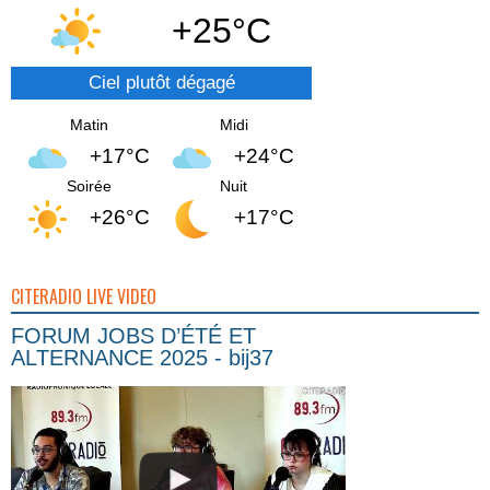
+25°C
Ciel plutôt dégagé
Matin
Midi
+17°C
+24°C
Soirée
Nuit
+26°C
+17°C
CITERADIO LIVE VIDEO
FORUM JOBS D’ÉTÉ ET
ALTERNANCE 2025 - bij37