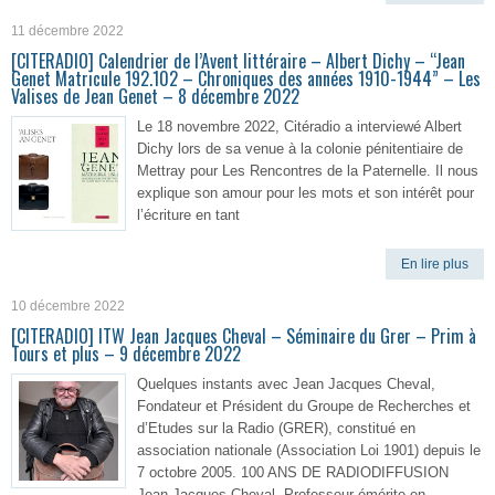
11 décembre 2022
[CITERADIO] Calendrier de l’Avent littéraire – Albert Dichy – “Jean
Genet Matricule 192.102 – Chroniques des années 1910-1944” – Les
Valises de Jean Genet – 8 décembre 2022
Le 18 novembre 2022, Citéradio a interviewé Albert
Dichy lors de sa venue à la colonie pénitentiaire de
Mettray pour Les Rencontres de la Paternelle. Il nous
explique son amour pour les mots et son intérêt pour
l’écriture en tant
En lire plus
10 décembre 2022
[CITERADIO] ITW Jean Jacques Cheval – Séminaire du Grer – Prim à
Tours et plus – 9 décembre 2022
Quelques instants avec Jean Jacques Cheval,
Fondateur et Président du Groupe de Recherches et
d’Etudes sur la Radio (GRER), constitué en
association nationale (Association Loi 1901) depuis le
7 octobre 2005. 100 ANS DE RADIODIFFUSION
Jean-Jacques Cheval, Professeur émérite en