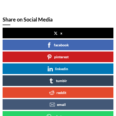
Share on Social Media
x
facebook
pinterest
linkedin
tumblr
reddit
email