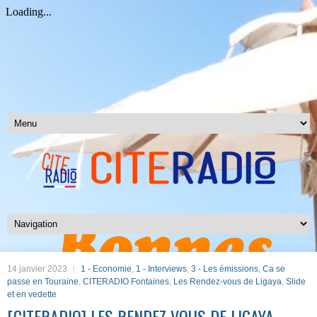
14 janvier 2023
1 - Economie
,
1 - Interviews
,
3 - Les émissions
,
Ca se
passe en Touraine
,
CITERADIO Fontaines
,
Les Rendez-vous de Ligaya
,
Slide
et en vedette
[CITERADIO] LES RENDEZ-VOUS DE LIGAYA –