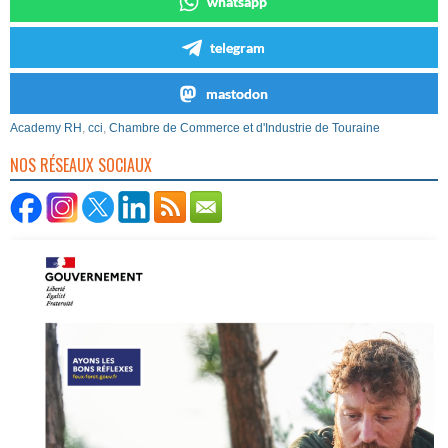
whatsapp
telegram
mastodon
Academy RH
,
cci
,
Chambre de Commerce et d'Industrie de Touraine
NOS RÉSEAUX SOCIAUX