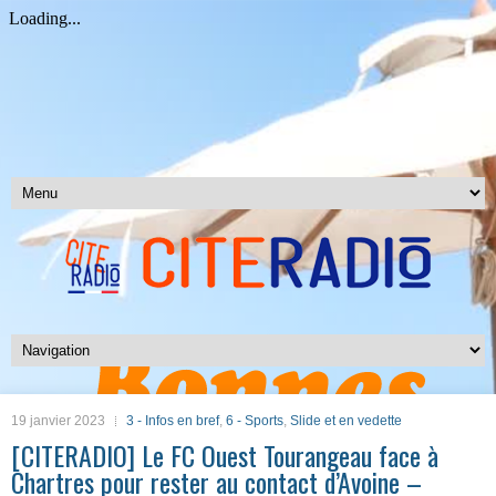
19 janvier 2023
3 - Infos en bref
,
6 - Sports
,
Slide et en vedette
[CITERADIO] Le FC Ouest Tourangeau face à
Chartres pour rester au contact d’Avoine –