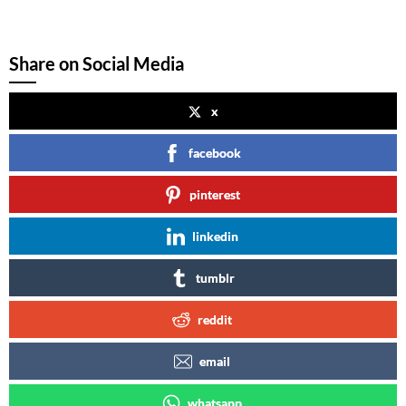
Share on Social Media
x
facebook
pinterest
linkedin
tumblr
reddit
email
whatsapp