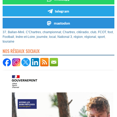
telegram
mastodon
37
,
Ballan-Miré
,
C'Chartres
,
championnat
,
Chartres
,
citéradio
,
club
,
FCOT
,
foot
,
Football
,
Indre-et-Loire
,
journée
,
local
,
National 3
,
région
,
régional
,
sport
,
touraine
NOS RÉSEAUX SOCIAUX