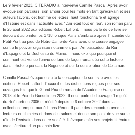
Le 9 février 2023, CITERADIO a interviewé Camille Pascal. Après avoir
évoqué son parcours, son amour pour les mots en tant qu’écrivain et ses
auteurs favoris, cet homme de lettres, haut fonctionnaire et agrégé
d’Histoire est dans l’actualité avec “L’air était tout en feu”, son roman paru
le 25 août 2022 aux éditions Robert Laffont. Il nous parle de ce livre se
déroulant au printemps 1718 lorsque Paris s’embrase après l’incendie du
Petit-Pont au pied de Notre-Dame-de-Paris avec une course engagée
contre le pouvoir organisée notamment par l’Ambassadeur du Roi
d’Espagne et la Duchesse du Maine. Il nous explique pourquoi et
comment est venue l’envie de faire de façon romancée cette histoire
dans l’Histoire pendant la Régence et sur la conspiration de Cellamare.
Camille Pascal évoque ensuite la conception de son livre avec les
éditions Robert Laffont, l’accueil et les distinctions reçues pour ses
ouvrages tels que le Grand Prix du roman de l’Académie Française en
2018 et le Prix du Guesclin en 2022. Il nous parle de l’ouvrage “Le goût
du Roi” sorti en 2006 et réédité depuis le 6 octobre 2022 dans la
collection Tempus aux éditions Perrin. Il parle des rencontres avec les
lecteurs en librairies et dans des salons et donne son point de vue sur le
rôle de l’écrivain dans notre société. Il évoque enfin ses projets littéraires
avec l’écriture d’un prochain livre.