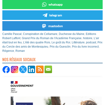
whatsapp
telegram
mastodon
Camille Pascal
,
Conspiration de Cellamare
,
Duchesse du Maine
,
Editions
Robert Laffont
,
Grand Prix du Roman de l'Académie Française
,
histoire
,
L'air
était tout en feu
,
L'été des quatre Rois
,
Le goût du Roi
,
Littérature
,
podcast
,
Prix
du Cercle des amis de Montesquieu
,
Prix du Guesclin
,
Prix du livre incorrect
,
Régence
,
Roman
NOS RÉSEAUX SOCIAUX