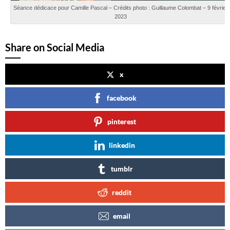
Séance dédicace pour Camille Pascal – Crédits photo : Guillaume Colombat – 9 février
2023
Share on Social Media
x
facebook
pinterest
linkedin
tumblr
reddit
email