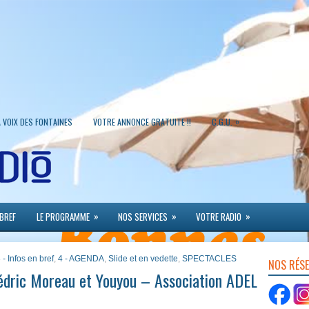
»
A VOIX DES FONTAINES
VOTRE ANNONCE GRATUITE !!
C.G.U.
»
»
»
 BREF
LE PROGRAMME
NOS SERVICES
VOTRE RADIO
 - Infos en bref
,
4 - AGENDA
,
Slide et en vedette
,
SPECTACLES
NOS RÉS
édric Moreau et Youyou – Association ADEL