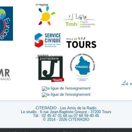
CITERADIO - Les Amis de la Radio
Le studio : 6 rue Jean-Baptiste Greuze - 37200 Tours
Tél : 02 45 47 01 68 ou 07 68 59 40 45
© 2014 - 2026 CITERADIO
Powered by
WordPress
| Wordpress Theme by
WP-Hosting.io