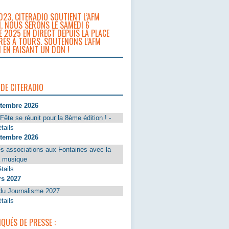
023, CITERADIO SOUTIENT L’AFM
. NOUS SERONS LE SAMEDI 6
 2025 EN DIRECT DEPUIS LA PLACE
RÈS À TOURS. SOUTENONS L’AFM
 EN FAISANT UN DON !
 DE CITERADIO
ptembre 2026
Fête se réunit pour la 8ème édition ! -
tails
ptembre 2026
s associations aux Fontaines avec la
a musique
tails
rs 2027
du Journalisme 2027
tails
UÉS DE PRESSE :