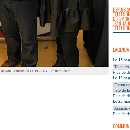
DEPUIS 2
TÉLÉTHON
DÉCEMBRE
JEAN JAU
TÉLÉTHON
L'AGENDA
Le 13 se
Tours en 
 Youyou – Studios de CITERADIO – 16 mars 2023
Plus de dé
Le 19 se
Forum de
fête de l
Plus de dé
Le 23 ma
Assises 
Plus de dé
COMMUNIQ