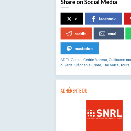
Share on Social Media
x
facebook
reddit
email
mastodon
ADEL Centre
,
Cédric Moreau
,
Guillaume mo
ouverte
,
Stéphanie Csore
,
The Voice
,
Tours
,
ADHÉRENTE DU