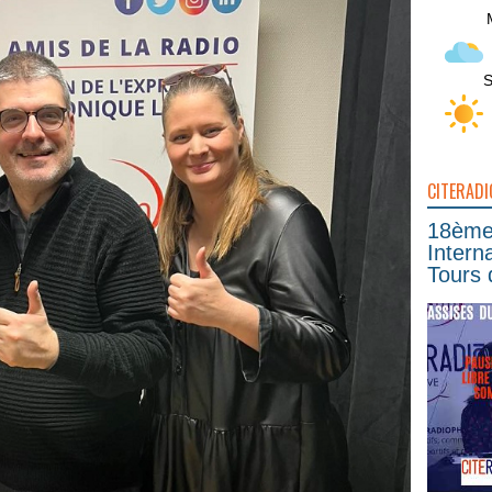
S
CITERADI
18ème 
Intern
Tours 