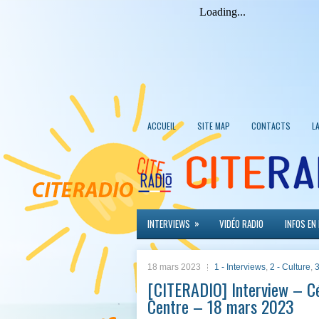
ACCUEIL
SITE MAP
CONTACTS
L
»
INTERVIEWS
VIDÉO RADIO
INFOS EN
18 mars 2023
1 - Interviews
,
2 - Culture
,
3
[CITERADIO] Interview – C
Centre – 18 mars 2023