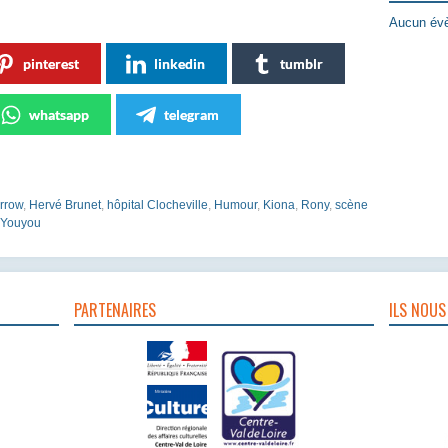
Aucun évè
pinterest
linkedin
tumblr
whatsapp
telegram
rrow
,
Hervé Brunet
,
hôpital Clocheville
,
Humour
,
Kiona
,
Rony
,
scène
Youyou
PARTENAIRES
ILS NOUS