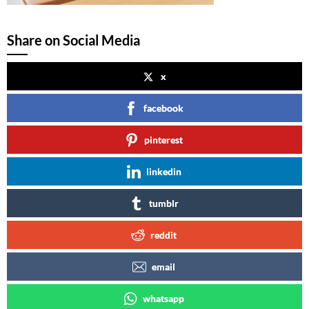
Share on Social Media
x
facebook
pinterest
linkedin
tumblr
reddit
email
whatsapp