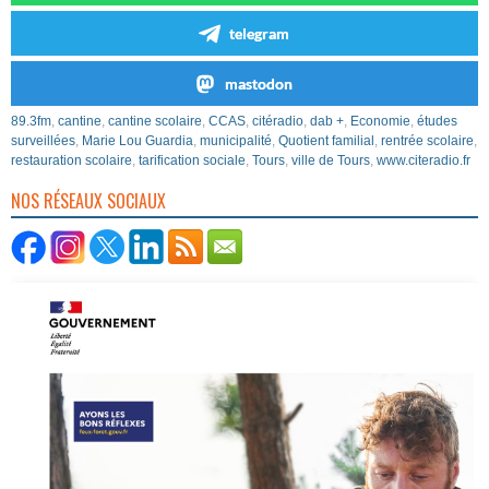
telegram
mastodon
89.3fm
,
cantine
,
cantine scolaire
,
CCAS
,
citéradio
,
dab +
,
Economie
,
études
surveillées
,
Marie Lou Guardia
,
municipalité
,
Quotient familial
,
rentrée scolaire
,
restauration scolaire
,
tarification sociale
,
Tours
,
ville de Tours
,
www.citeradio.fr
NOS RÉSEAUX SOCIAUX