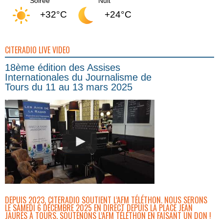
Soirée
Nuit
+32°C
+24°C
CITERADIO LIVE VIDEO
18ème édition des Assises
Internationales du Journalisme de
Tours du 11 au 13 mars 2025
DEPUIS 2023, CITERADIO SOUTIENT L’AFM TÉLÉTHON. NOUS SERONS
LE SAMEDI 6 DÉCEMBRE 2025 EN DIRECT DEPUIS LA PLACE JEAN
JAURÈS À TOURS. SOUTENONS L’AFM TÉLÉTHON EN FAISANT UN DON !