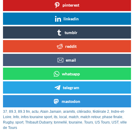
pinterest
linkedin
tumblr
reddit
email
whatsapp
telegram
mastodon
37
,
89.3
,
89.3 fm
,
actu
,
Alain Jamain
,
aramits
,
citéradio
,
fédérale 2
,
Indre-et-
Loire
,
Info
,
infos touraine sport
,
its
,
local
,
match
,
match retour
,
phase finale
,
Rugby
,
sport
,
Thibault Dubarry
,
tonnellé
,
touraine
,
Tours
,
US Tours
,
UST
,
ville
de Tours