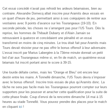
Cet essai concédé n’avait pas refroidi les ardeurs béarnaises, bien au
contraire. Alexandre Domecq allait inscrire pour Aramits deux essais en
un quart d’heure de jeu, permettant ainsi à ses coéquipiers de rentrer aux
vestiaires avec 9 points d’avance sur les Tourangeaux (19-10). En
seconde période, les choses ne s’arrangent pas pour l’US Tours. Dès la
reprise, les hommes de Thibault Dubarry et d’Alain Jamain se
retrouvaient à quatorze et concédaient une pénalité et un essai
transformé en moins de cinq minutes. Le trou était fait pour Aramits mais
Tours devait résister pour ne pas offrir le bonus offensif à leur adversaire.
L’essai inscrit par Marius Labergère à la 73ème minute donnait un petit
bol d’air aux Tourangeaux même si, en fin de match, un quatrième essai
béarnais fut inscrit portant ainsi le score à 39-15.
Une lourde défaite certes, mais les “Orange et Bleu” ont encore leur
destin entre les mains. A Tonnellé dimanche, l’US Tours devra s’imposer
avec le bonus offensif. Inscrire trois essais de plus qu’Aramits donc. La
tâche ne sera pas facile mais les Tourangeaux pourront compter sur leurs
supporters pour les pousser et arracher cette qualification pour la suite de
cette phase finale. Coup d’envoi de la rencontre dimanche 14 mai à 15
heures au stade Tonnellé. Vous pouvez prendre des places pour le match
en cliquant
ici
!