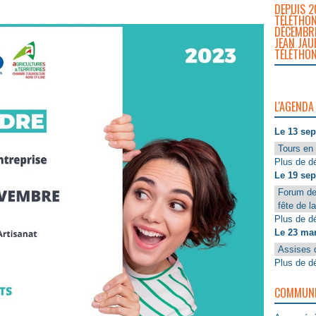
DEPUIS 2
TÉLÉTHON
DÉCEMBRE
JEAN JAU
TÉLÉTHON
L'AGENDA
Le 13 se
Tours en 
Plus de dé
Le 19 se
Forum de
fête de l
Plus de dé
Le 23 ma
Assises 
Plus de dé
COMMUNIQ