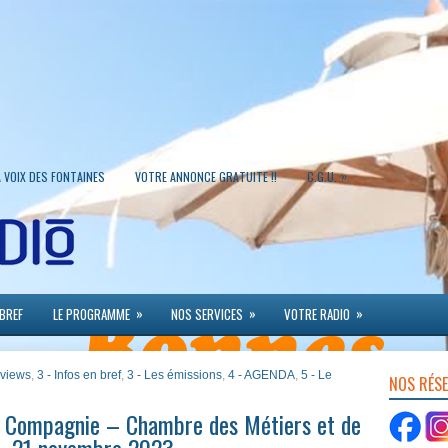
»
A VOIX DES FONTAINES
VOTRE ANNONCE GRATUITE !!
C.G.U.
»
»
»
 BREF
LE PROGRAMME
NOS SERVICES
VOTRE RADIO
erviews
,
3 - Infos en bref
,
3 - Les émissions
,
4 - AGENDA
,
5 - Le
NOS RÉS
t Compagnie – Chambre des Métiers et de