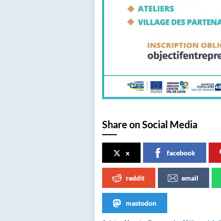
Share on Social Media
x
facebook
reddit
email
mastodon