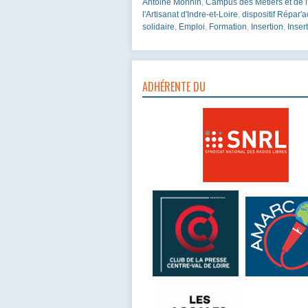
Antoine Monnin
,
Campus des Métiers et de l'
l'Artisanat d'Indre-et-Loire
,
dispositif Répar'a
solidaire
,
Emploi
,
Formation
,
Insertion
,
Inser
ADHÉRENTE DU