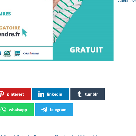
Aucun évè
pinterest
linkedin
tumblr
whatsapp
telegram