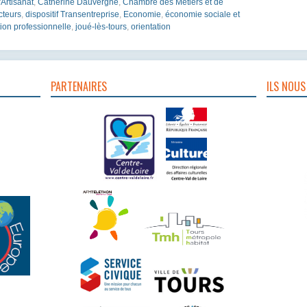
Artisanat
,
Catherine Dauvergne
,
Chambre des Métiers et de
cteurs
,
dispositif Transentreprise
,
Economie
,
économie sociale et
tion professionnelle
,
joué-lès-tours
,
orientation
PARTENAIRES
ILS NOUS