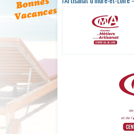
l’Artisanat d’Indre-et-Loir