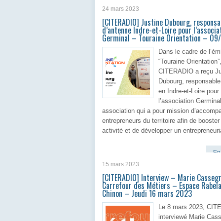
24 mars 2023
[CITERADIO] Justine Dubourg, responsa
d’antenne Indre-et-Loire pour l’associa
Germinal – Touraine Orientation – 09
Dans le cadre de l’ém
“Touraine Orientation”
CITERADIO a reçu Ju
Dubourg, responsable
en Indre-et-Loire pour
l’association Germina
association qui a pour mission d’accompa
entrepreneurs du territoire afin de booster
activité et de développer un entrepreneuri
En 
15 mars 2023
[CITERADIO] Interview – Marie Casseg
Carrefour des Métiers – Espace Rabela
Chinon – Jeudi 16 mars 2023
Le 8 mars 2023, CIT
interviewé Marie Cass