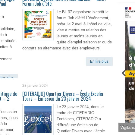
Paul
Forum Job d’été
Le Bij 37 organisera bientôt le
, à
forum Job d’été! L’événement,
prévu le 2 avril à l’hôtel de ville,
solidaire,
vise à mettre en relation des
du à
jeunes et moins jeunes en
us située
quête d’emploi saisonnier ou de
nitas à
contrats en alternance avec des employeurs
ivement
En lire plus
lire plus
28 janvier 2024
itique de
[CITERADIO] Quartier Divers – École Excelia
ot – 2
Tours – Émission du 23 janvier 2024
Le 23 janvier 2024, dans le
l’occasion
cadre de CITERADIO
nes, nous
Fontaines, CITERADIO a
à la
diffusé une émission de
Vigilan
urs pour
Quartier Divers avec l’école