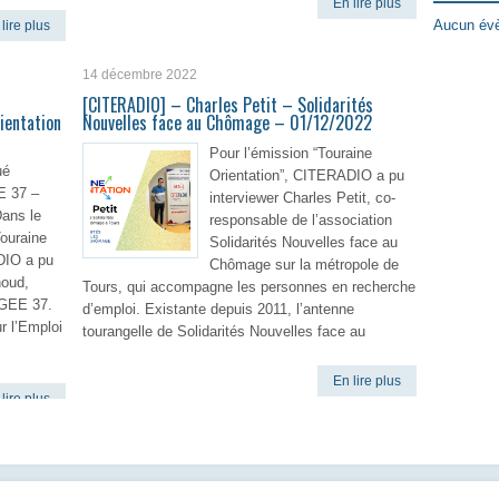
En lire plus
Aucun évè
lire plus
14 décembre 2022
[CITERADIO] – Charles Petit – Solidarités
ientation
Nouvelles face au Chômage – 01/12/2022
Pour l’émission “Touraine
ué
Orientation”, CITERADIO a pu
E 37 –
interviewer Charles Petit, co-
Dans le
responsable de l’association
Touraine
Solidarités Nouvelles face au
DIO a pu
Chômage sur la métropole de
noud,
Tours, qui accompagne les personnes en recherche
EGEE 37.
d’emploi. Existante depuis 2011, l’antenne
r l’Emploi
tourangelle de Solidarités Nouvelles face au
En lire plus
lire plus