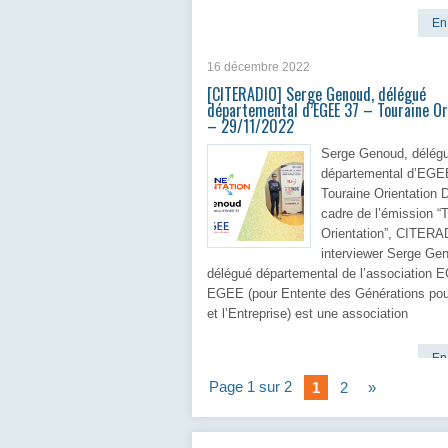
En 
16 décembre 2022
[CITERADIO] Serge Genoud, délégué
départemental d’EGEE 37 – Touraine Or
– 29/11/2022
Serge Genoud, délég
départemental d’EGE
Touraine Orientation 
cadre de l’émission “
Orientation”, CITERA
interviewer Serge Ge
délégué départemental de l’association 
EGEE (pour Entente des Générations pou
et l’Entreprise) est une association
En 
Page 1 sur 2
1
2
»