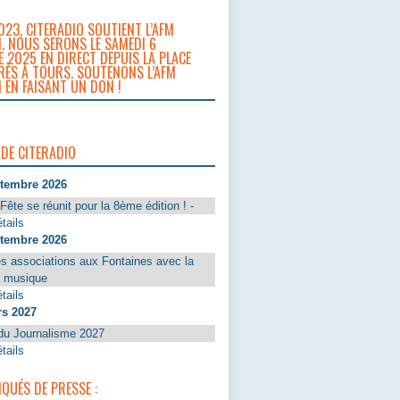
023, CITERADIO SOUTIENT L’AFM
. NOUS SERONS LE SAMEDI 6
 2025 EN DIRECT DEPUIS LA PLACE
RÈS À TOURS. SOUTENONS L’AFM
 EN FAISANT UN DON !
 DE CITERADIO
ptembre 2026
Fête se réunit pour la 8ème édition ! -
tails
ptembre 2026
s associations aux Fontaines avec la
a musique
tails
rs 2027
du Journalisme 2027
tails
UÉS DE PRESSE :