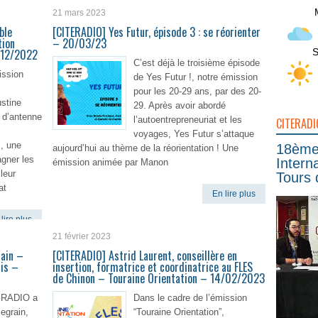
21 mars 2023
ble
[CITERADIO] Yes Futur, épisode 3 : se réorienter
tion
– 20/03/23
S
/12/2022
C’est déjà le troisième épisode
ission
de Yes Futur !, notre émission
,
pour les 20-29 ans, par des 20-
stine
29. Après avoir abordé
 d’antenne
l’autoentrepreneuriat et les
CITERADI
voyages, Yes Futur s’attaque
l, une
18ème 
aujourd’hui au thème de la réorientation ! Une
gner les
Intern
émission animée par Manon
 leur
Tours 
at
En lire plus
lire plus
21 février 2023
rain –
[CITERADIO] Astrid Laurent, conseillère en
is –
insertion, formatrice et coordinatrice au FLES
de Chinon – Touraine Orientation – 14/02/2023
ERADIO a
Dans le cadre de l’émission
egrain,
“Touraine Orientation”,