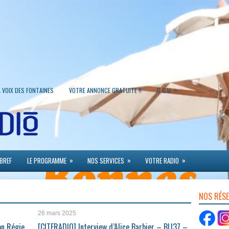
»
A VOIX DES FONTAINES
VOTRE ANNONCE GRATUITE !!
C.G.U.
»
»
»
 BREF
LE PROGRAMME
NOS SERVICES
VOTRE RADIO
NOS RÉS
26 mars 2025
on Régie
[CITERADIO] Interview d’Alice Barbier – BIJ37 –