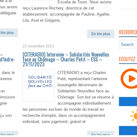
ée à la
Excelia de Tours. Nous avions
 Nous avons
reçu Laurence Rochery, directrice de cet
e déléguée
établissement, accompagnée de Pauline, Agathe,
Lila, Axel et Grégoire,
RECHERC
lire plus
En lire plus
22 novembre 2023
 –
[CITERADIO] Interview – Solidarités Nouvelles
ECOUTEZ 
d’Indre-
face au Chômage – Charles Petit – ESS –
21/11/2023
 dans le
CITERADIO a reçu Charles
conomie
Petit, représentant l’antenne
tourangelle décennaire de
 un
Solidarités Nouvelles face au
émission
Chômage. Son but se résume à
gnie
accompagner individuellement
les personnes exclues du monde du travail en
eçu son
recherche d’emploi, dans un accompagnement
individuel, sans jugement, gratuit et
lire plus
En lire plus