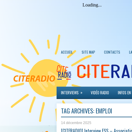
ACCUEIL
SITE MAP
CONTACTS
L
»
INTERVIEWS
VIDÉO RADIO
INFOS EN
TAG ARCHIVES:
EMPLOI
14 décembre 2025
[CITERADIO] Interview ESS – Associati