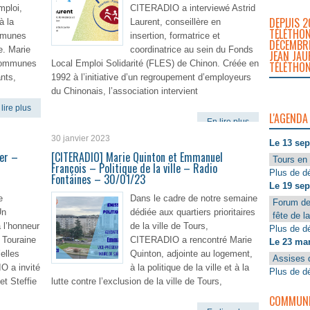
mploi,
CITERADIO a interviewé Astrid
DEPUIS 2
à la
Laurent, conseillère en
TÉLÉTHON
mmunes
insertion, formatrice et
DÉCEMBRE
e. Marie
coordinatrice au sein du Fonds
JEAN JAU
 communes
Local Emploi Solidarité (FLES) de Chinon. Créée en
TÉLÉTHON
nts,
1992 à l’initiative d’un regroupement d’employeurs
du Chinonais, l’association intervient
lire plus
L'AGENDA
En lire plus
30 janvier 2023
Le 13 se
ger –
[CITERADIO] Marie Quinton et Emmanuel
Tours en 
François – Politique de la ville – Radio
Plus de dé
Fontaines – 30/01/23
Le 19 se
e
Dans le cadre de notre semaine
Forum de
Un
dédiée aux quartiers prioritaires
fête de l
 l’honneur
de la ville de Tours,
Plus de dé
a Touraine
CITERADIO a rencontré Marie
Le 23 ma
elles
Quinton, adjointe au logement,
Assises 
O a invité
à la politique de la ville et à la
Plus de dé
et Steffie
lutte contre l’exclusion de la ville de Tours,
COMMUNIQ