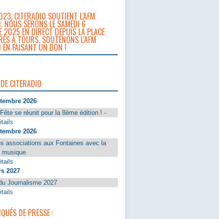
023, CITERADIO SOUTIENT L’AFM
. NOUS SERONS LE SAMEDI 6
 2025 EN DIRECT DEPUIS LA PLACE
RÈS À TOURS. SOUTENONS L’AFM
 EN FAISANT UN DON !
 DE CITERADIO
ptembre 2026
Fête se réunit pour la 8ème édition ! -
tails
ptembre 2026
s associations aux Fontaines avec la
a musique
tails
rs 2027
du Journalisme 2027
tails
UÉS DE PRESSE :