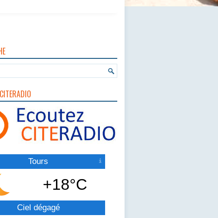
HE
CITERADIO
Tours
+18°C
Ciel dégagé