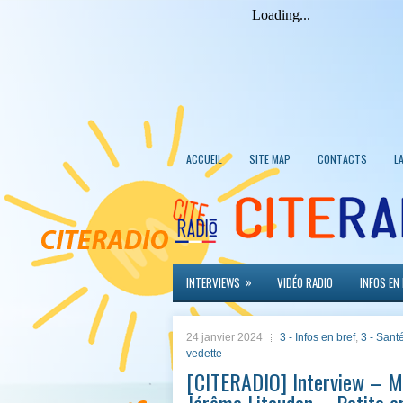
ACCUEIL
SITE MAP
CONTACTS
L
»
INTERVIEWS
VIDÉO RADIO
INFOS EN
24 janvier 2024
3 - Infos en bref
,
3 - Santé
vedette
[CITERADIO] Interview – Mat