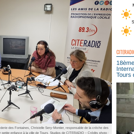
S
CITERADI
18ème 
Intern
Tours 
rderie des Fontaines, Christelle Sery-Montier, responsable de la crèche des
 petite enfance à la ville de Tours. Studios de CITERADIO – Crédits photo :