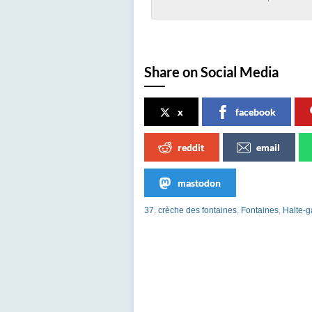
Share on Social Media
x
facebook
reddit
email
mastodon
37
,
crèche des fontaines
,
Fontaines
,
Halte-g