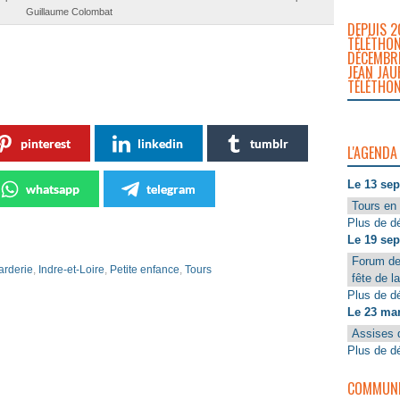
Guillaume Colombat
DEPUIS 2
TÉLÉTHON
DÉCEMBRE
JEAN JAU
TÉLÉTHON
pinterest
linkedin
tumblr
L'AGENDA
Le 13 se
whatsapp
telegram
Tours en 
Plus de dé
Le 19 se
Forum de
arderie
,
Indre-et-Loire
,
Petite enfance
,
Tours
fête de l
Plus de dé
Le 23 ma
Assises 
Plus de dé
COMMUNIQ