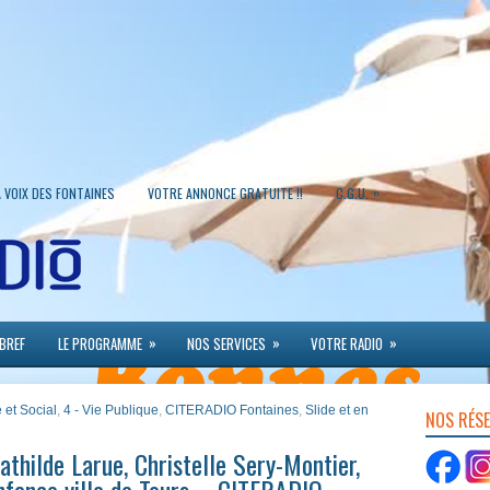
»
A VOIX DES FONTAINES
VOTRE ANNONCE GRATUITE !!
C.G.U.
»
»
»
 BREF
LE PROGRAMME
NOS SERVICES
VOTRE RADIO
 et Social
,
4 - Vie Publique
,
CITERADIO Fontaines
,
Slide et en
NOS RÉS
hilde Larue, Christelle Sery-Montier,