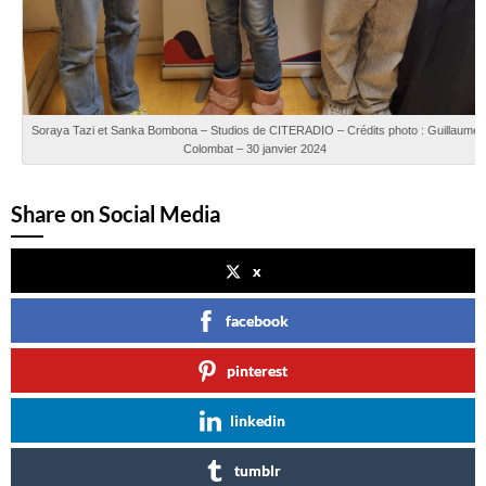
Soraya Tazi et Sanka Bombona – Studios de CITERADIO – Crédits photo : Guillaume
Colombat – 30 janvier 2024
Share on Social Media
x
facebook
pinterest
linkedin
tumblr