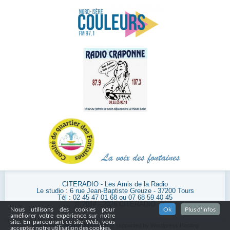
CITERADIO - Les Amis de la Radio
Le studio : 6 rue Jean-Baptiste Greuze - 37200 Tours
Tél : 02 45 47 01 68 ou 07 68 59 40 45
© 2014 - 2026 CITERADIO
Nous utilisons des cookies pour
Ok
Plus d'infos
améliorer votre expérience sur notre
site. En parcourant ce site Web, vous
Powered by
WordPress
| Theme supported by
Wordpress Hosting
acceptez notre utilisation des cookies.