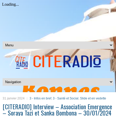
31 janvier 2024
3 - Infos en bref
,
3 - Santé et Social
,
Slide et en vedette
[CITERADIO] Interview – Association Emergence
– Soraya Tazi et Sanka Bombona – 30/01/2024