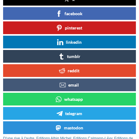
facebook
pinterest
linkedin
tumblr
reddit
email
whatsapp
telegram
mastodon
D'une rive à l'autre
,
Editions Albin Michel
,
Editions Calmann-Lévy
,
Editions de