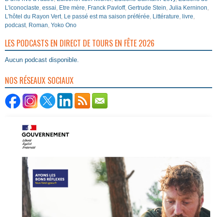
L'iconoclaste
,
essai
,
Etre mère
,
Franck Pavloff
,
Gertrude Stein
,
Julia Kerninon
,
L'hôtel du Rayon Vert
,
Le passé est ma saison préférée
,
Littérature
,
livre
,
podcast
,
Roman
,
Yoko Ono
LES PODCASTS EN DIRECT DE TOURS EN FÊTE 2026
Aucun podcast disponible.
NOS RÉSEAUX SOCIAUX