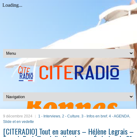
9 décembre 2024
1 - Interviews
,
2 - Culture
,
3 - Infos en bref
,
4 - AGENDA
,
Slide et en vedette
[CITERADIO] Tout en auteurs – Hélène Legrais –