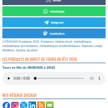
email
whatsapp
telegram
mastodon
CITERADIO Fontaines 2025
,
Fontaines
,
Hélène Koch
,
médiathèque
,
médiathèque des fontaines
,
médiathèques et bibliothèques
,
Raphaël Longis
McMillan
,
Sandra Jacobert
LES PODCASTS EN DIRECT DE TOURS EN FÊTE 2026
Tours en fête du 08/08/2026 à 20h01
NOS RÉSEAUX SOCIAUX