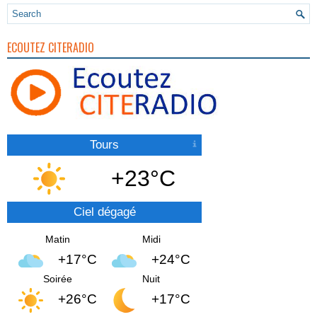
ECOUTEZ CITERADIO
Tours
+23°C
Ciel dégagé
Matin
Midi
+17°C
+24°C
Soirée
Nuit
+26°C
+17°C