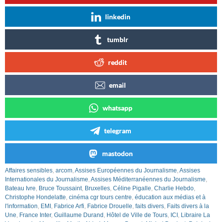
linkedin
tumblr
reddit
email
whatsapp
telegram
mastodon
Affaires sensibles
,
arcom
,
Assises Européennes du Journalisme
,
Assises
Internationales du Journalisme
,
Assises Méditerranéennes du Journalisme
,
Bateau Ivre
,
Bruce Toussaint
,
Bruxelles
,
Céline Pigalle
,
Charlie Hebdo
,
Christophe Hondelatte
,
cinéma cgr tours centre
,
éducation aux médias et à
l'information
,
EMI
,
Fabrice Arfi
,
Fabrice Drouelle
,
faits divers
,
Faits divers à la
Une
,
France Inter
,
Guillaume Durand
,
Hôtel de Ville de Tours
,
ICI
,
Libraire La