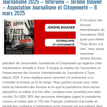
Journalisme 2025 – Interview – Jérôme Bouvier
– Association Journalisme et Citoyenneté – 8
mars 2025
A l’occasion des
Assises
Internationales du
Journalisme 2025
ayant pour thème
“Faits divers à la
Une”, nous avons
interviewé
Jérôme Bouvier,
président de l’association Journalisme et Citoyenneté qui organise cette
manifestation annuelle à Tours. Il évoque la création de l’association et
l’enracinement des Assises Internationales du Journalisme à Tours
depuis 2016. Il nous explique aussi comment cet événement a su
s’installer et évoluer au fil du temps. Nous parlons ensuite avec notre
invité du baromètre des Assises et en quoi le journalisme reste encore
aujourd’hui un métier à la fois utile, complexe mais essentiel pour notre
société. En 2024, 85% des personnes interrogées jugent le journalisme
comme un métier utile et 72% des Français continuent d’accorder en
priorité leur confiance à l’information qu’ils trouvent par eux-mêmes dans