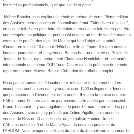
les médias professionnels, quel que soit le support.
Jérôme Bouvier nous explique le choix du thème de cette 18ème édition
des Assises Internationales du Journalisme étant “Faits divers à la Une”,
en quoi le fait divers peut faire diversion et en quoi un fait divers peut être
une récupération politique et peut aussi devenir un fait de société avec en
exemple le procès des viols de Mazan qui fera l’objet de la soirée
d’ouverture le lundi 10 mars à l’Hôtel de Ville de Tours. Il y aura aussi le
banquet journalistes et citoyens au Bateau Ivre, une soirée au Palais de
Justice de Tours, avec notamment Christophe Hondelatte, et une soirée
internationale au cinéma CGR Tours Centre avec la présence de grands
reporters comme Maryse Burgot. Cette dernière affiche complet.
Nous parlons aussi de l’éducation aux médias et à l’information. Les
inscriptions sont closes car il y aura plus de 1400 collégiens et lycéens
qui participeront à l’événement cette année. Il y aura la remise des prix
EMI le mardi 11 mars avec un jury présidé cette année par le journaliste
Bruce Toussaint. Il y aura également le jeudi 13 mars la remise des prix
des Assises, avec un jury présidé par Céline Pigalle, mais aussi les
venues de Riss de Charlie Hebdo, du journaliste Fabrice Drouelle
(“Affaires sensibles”) et de Martin Ajdari, le nouveau président de
l’ARCOM. Nous évoquons le Salon du Livre du Journalisme le samedi 15