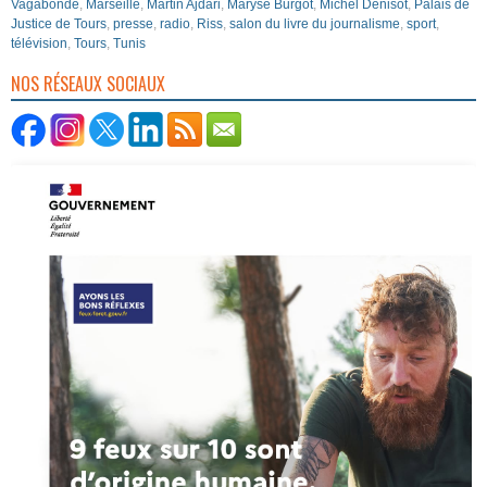
Vagabonde
,
Marseille
,
Martin Ajdari
,
Maryse Burgot
,
Michel Denisot
,
Palais de
Justice de Tours
,
presse
,
radio
,
Riss
,
salon du livre du journalisme
,
sport
,
télévision
,
Tours
,
Tunis
NOS RÉSEAUX SOCIAUX