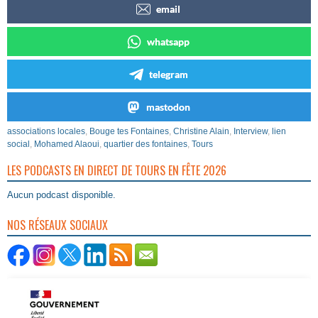
email
whatsapp
telegram
mastodon
associations locales
,
Bouge tes Fontaines
,
Christine Alain
,
Interview
,
lien
social
,
Mohamed Alaoui
,
quartier des fontaines
,
Tours
LES PODCASTS EN DIRECT DE TOURS EN FÊTE 2026
Aucun podcast disponible.
NOS RÉSEAUX SOCIAUX