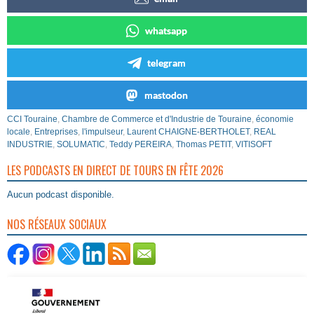
whatsapp
telegram
mastodon
CCI Touraine
,
Chambre de Commerce et d'Industrie de Touraine
,
économie
locale
,
Entreprises
,
l'impulseur
,
Laurent CHAIGNE-BERTHOLET
,
REAL
INDUSTRIE
,
SOLUMATIC
,
Teddy PEREIRA
,
Thomas PETIT
,
VITISOFT
LES PODCASTS EN DIRECT DE TOURS EN FÊTE 2026
Aucun podcast disponible.
NOS RÉSEAUX SOCIAUX