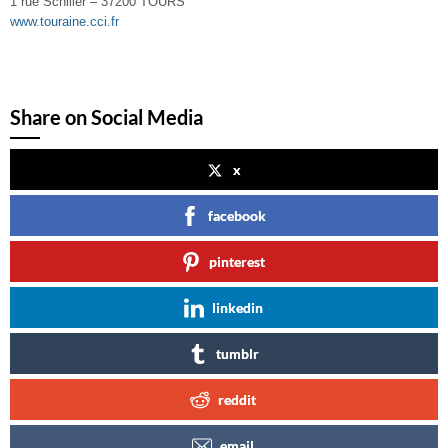
1 rue Schiller – 37200 TOURS
www.touraine.cci.fr
Share on Social Media
x
facebook
pinterest
linkedin
tumblr
reddit
email