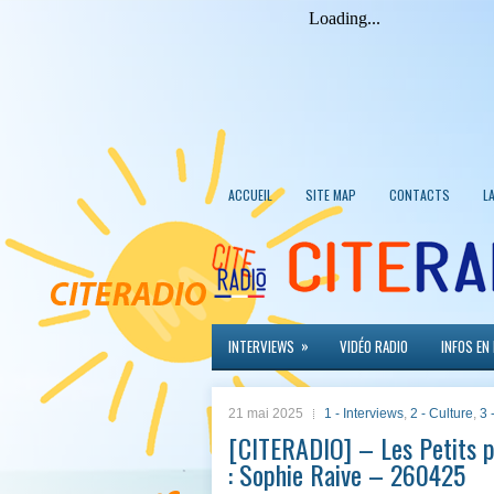
ACCUEIL
SITE MAP
CONTACTS
L
»
INTERVIEWS
VIDÉO RADIO
INFOS EN
21 mai 2025
1 - Interviews
,
2 - Culture
,
3 
[CITERADIO] – Les Petits po
: Sophie Raive – 260425