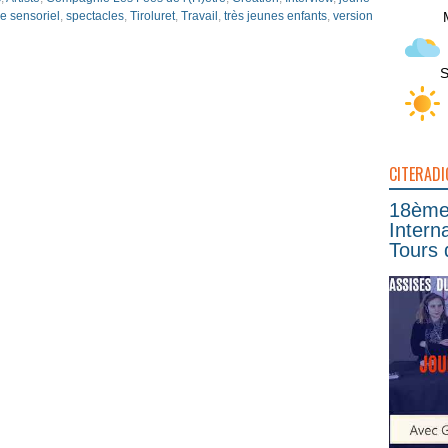
e sensoriel
,
spectacles
,
Tiroluret
,
Travail
,
très jeunes enfants
,
version
S
CITERADI
18ème 
Intern
Tours 