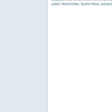
public
,
Marionnettes
,
Sophie Raive
,
spectacl