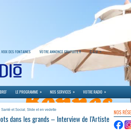
»
A VOIX DES FONTAINES
VOTRE ANNONCE GRATUITE !!
C.G.U.
»
»
»
 BREF
LE PROGRAMME
NOS SERVICES
VOTRE RADIO
- Santé et Social
,
Slide et en vedette
NOS RÉS
ts dans les grands – Interview de l’Artiste