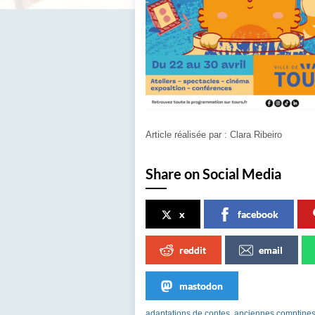
Article réalisée par : Clara Ribeiro
Share on Social Media
x
facebook
reddit
email
mastodon
adaptations de contes
,
anciennes comptine