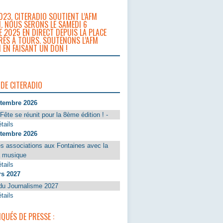
023, CITERADIO SOUTIENT L’AFM
. NOUS SERONS LE SAMEDI 6
 2025 EN DIRECT DEPUIS LA PLACE
RÈS À TOURS. SOUTENONS L’AFM
 EN FAISANT UN DON !
 DE CITERADIO
ptembre 2026
Fête se réunit pour la 8ème édition ! -
tails
ptembre 2026
s associations aux Fontaines avec la
a musique
tails
rs 2027
du Journalisme 2027
tails
UÉS DE PRESSE :