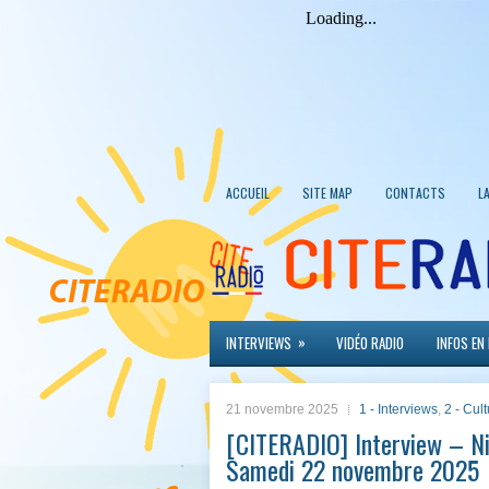
ACCUEIL
SITE MAP
CONTACTS
L
»
INTERVIEWS
VIDÉO RADIO
INFOS EN
21 novembre 2025
1 - Interviews
,
2 - Cul
[CITERADIO] Interview – Ni
Samedi 22 novembre 2025