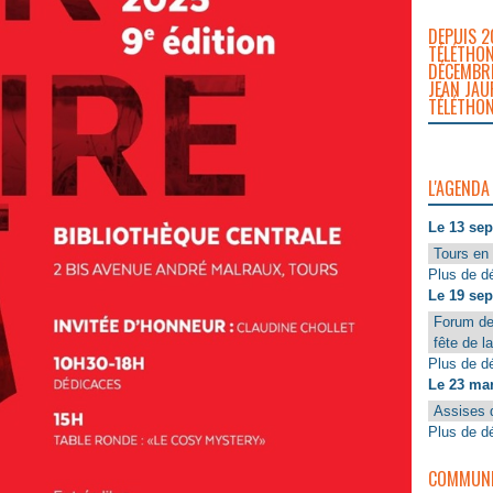
DEPUIS 2
TÉLÉTHON
DÉCEMBRE
JEAN JAU
TÉLÉTHON
L'AGENDA
Le 13 se
Tours en 
Plus de dé
Le 19 se
Forum de
fête de l
Plus de dé
Le 23 ma
Assises 
Plus de dé
COMMUNIQ