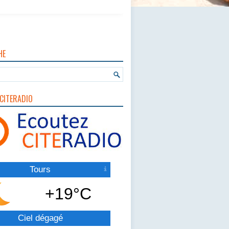
HE
CITERADIO
Tours
+19°C
Ciel dégagé