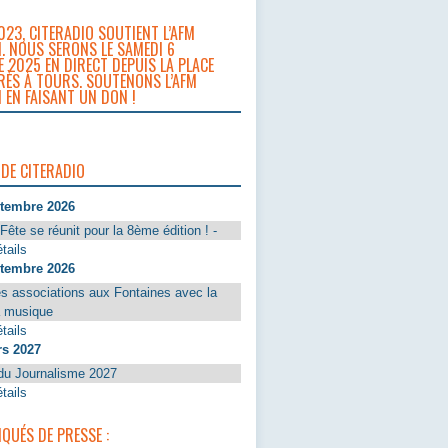
023, CITERADIO SOUTIENT L’AFM
. NOUS SERONS LE SAMEDI 6
 2025 EN DIRECT DEPUIS LA PLACE
RÈS À TOURS. SOUTENONS L’AFM
 EN FAISANT UN DON !
 DE CITERADIO
ptembre 2026
Fête se réunit pour la 8ème édition ! -
tails
ptembre 2026
s associations aux Fontaines avec la
a musique
tails
rs 2027
du Journalisme 2027
tails
UÉS DE PRESSE :