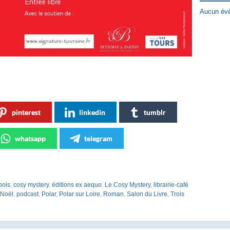
Aucun évè
pinterest
linkedin
tumblr
whatsapp
telegram
bois
,
cosy mystery
,
éditions ex aequo
,
Le Cosy Mystery
,
librairie-café
Noël
,
podcast
,
Polar
,
Polar sur Loire
,
Roman
,
Salon du Livre
,
Trois