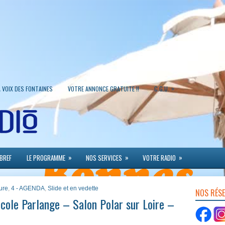
»
A VOIX DES FONTAINES
VOTRE ANNONCE GRATUITE !!
C.G.U.
»
»
»
 BREF
LE PROGRAMME
NOS SERVICES
VOTRE RADIO
ture
,
4 - AGENDA
,
Slide et en vedette
NOS RÉS
cole Parlange – Salon Polar sur Loire –