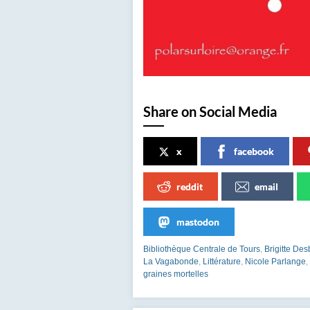
Share on Social Media
x
facebook
reddit
email
mastodon
Bibliothèque Centrale de Tours
,
Brigitte Des
La Vagabonde
,
Littérature
,
Nicole Parlange
,
graines mortelles