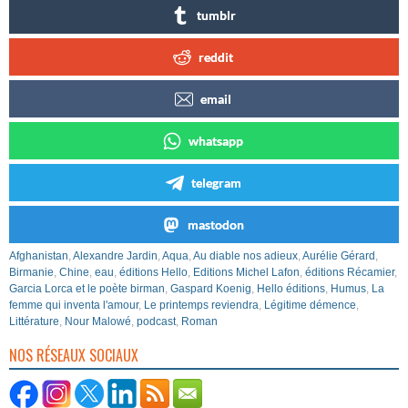
tumblr
reddit
email
whatsapp
telegram
mastodon
Afghanistan
,
Alexandre Jardin
,
Aqua
,
Au diable nos adieux
,
Aurélie Gérard
,
Birmanie
,
Chine
,
eau
,
éditions Hello
,
Editions Michel Lafon
,
éditions Récamier
,
Garcia Lorca et le poète birman
,
Gaspard Koenig
,
Hello éditions
,
Humus
,
La
femme qui inventa l'amour
,
Le printemps reviendra
,
Légitime démence
,
Littérature
,
Nour Malowé
,
podcast
,
Roman
NOS RÉSEAUX SOCIAUX