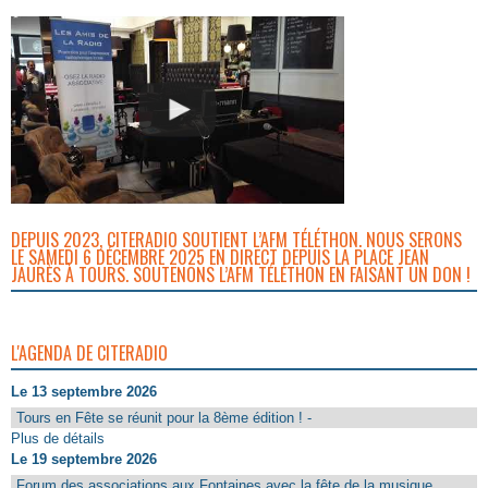
DEPUIS 2023, CITERADIO SOUTIENT L’AFM TÉLÉTHON. NOUS SERONS
LE SAMEDI 6 DÉCEMBRE 2025 EN DIRECT DEPUIS LA PLACE JEAN
JAURÈS À TOURS. SOUTENONS L’AFM TÉLÉTHON EN FAISANT UN DON !
L'AGENDA DE CITERADIO
Le 13 septembre 2026
Tours en Fête se réunit pour la 8ème édition ! -
Plus de détails
Le 19 septembre 2026
Forum des associations aux Fontaines avec la fête de la musique