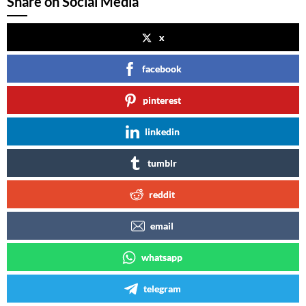
Share on Social Media
x
facebook
pinterest
linkedin
tumblr
reddit
email
whatsapp
telegram