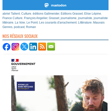
mastodon
abriel Tallent
,
Culture
,
éditions Gallmeister
,
Editions Grasset
,
Elise Lépine
,
France Culture
,
François Angelier
,
Grasset
,
journalisme
,
journaliste
,
journaliste
littéraire
,
La Voie
,
Le Point
,
Les courants d'arrachement
,
Littérature
,
Mauvais
Genres
,
podcast
,
Roman
NOS RÉSEAUX SOCIAUX