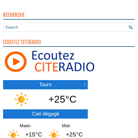
RECHERCHE
ECOUTEZ CITERADIO
Tours
+25°C
Ciel dégagé
Matin
Midi
+15°C
+25°C