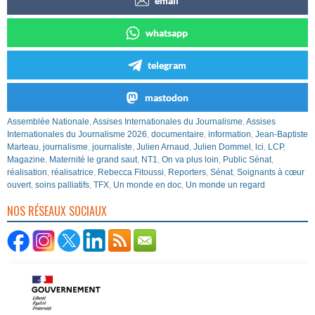
email
whatsapp
telegram
mastodon
Assemblée Nationale
,
Assises Internationales du Journalisme
,
Assises
Internationales du Journalisme 2026
,
documentaire
,
information
,
Jean-Baptiste
Marteau
,
journalisme
,
journaliste
,
Julien Arnaud
,
Julien Dommel
,
lci
,
LCP
,
Magazine
,
Maternité le grand saut
,
NT1
,
On va plus loin
,
Public Sénat
,
réalisation
,
réalisatrice
,
Rebecca Fitoussi
,
Reporters
,
Sénat
,
Soignants à cœur
ouvert
,
soins palliatifs
,
TFX
,
Un monde en doc
,
Un monde un regard
NOS RÉSEAUX SOCIAUX