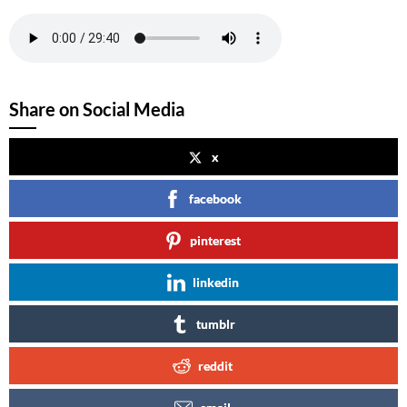
Share on Social Media
x
facebook
pinterest
linkedin
tumblr
reddit