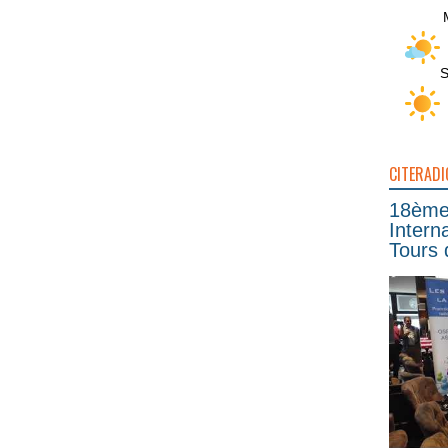
S
CITERADI
18ème 
Intern
Tours 