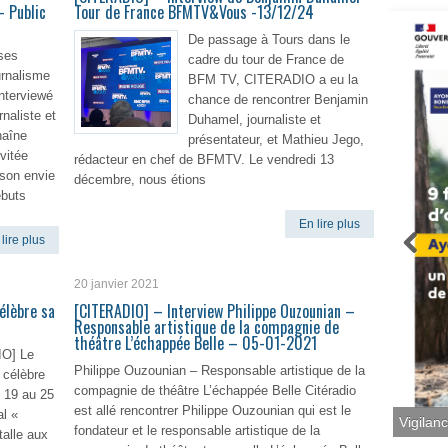
– Public
Tour de France BFMTV&Vous -13/12/24
De passage à Tours dans le
ses
cadre du tour de France de
urnalisme
BFM TV, CITERADIO a eu la
nterviewé
chance de rencontrer Benjamin
naliste et
Duhamel, journaliste et
haîne
présentateur, et Mathieu Jego,
vitée
rédacteur en chef de BFMTV. Le vendredi 13
 son envie
décembre, nous étions
ébuts
En lire plus
lire plus
20 janvier 2021
élèbre sa
[CITERADIO] – Interview Philippe Ouzounian –
Responsable artistique de la compagnie de
théâtre L’échappée Belle – 05-01-2021
 Le
Philippe Ouzounian – Responsable artistique de la
 célèbre
compagnie de théâtre L’échappée Belle Citéradio
 19 au 25
est allé rencontrer Philippe Ouzounian qui est le
al «
Vigilan
fondateur et le responsable artistique de la
talle aux