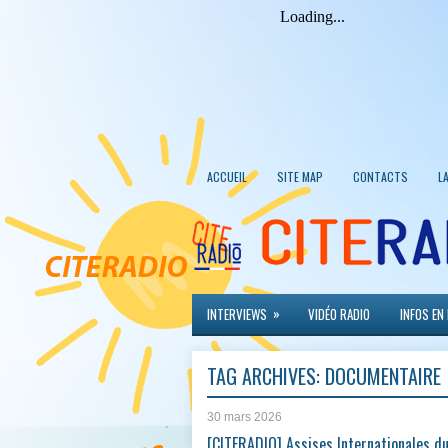
ACCUEIL
SITE MAP
CONTACTS
L
»
INTERVIEWS
VIDÉO RADIO
INFOS EN
TAG ARCHIVES:
DOCUMENTAIRE
30 mars 2026
[CITERADIO] Assises Internationales d