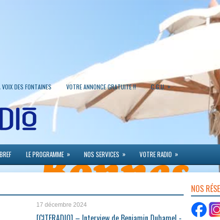
»
A VOIX DES FONTAINES
VOTRE ANNONCE GRATUITE !!
C.G.U.
»
»
»
 BREF
LE PROGRAMME
NOS SERVICES
VOTRE RADIO
NOS RÉS
17 décembre 2024
u
[CITERADIO] – Interview de Benjamin Duhamel -