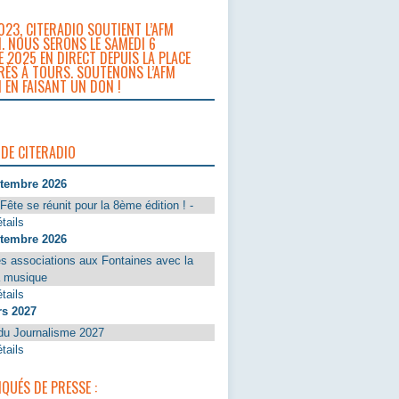
023, CITERADIO SOUTIENT L’AFM
. NOUS SERONS LE SAMEDI 6
 2025 EN DIRECT DEPUIS LA PLACE
RÈS À TOURS. SOUTENONS L’AFM
 EN FAISANT UN DON !
 DE CITERADIO
ptembre 2026
Fête se réunit pour la 8ème édition ! -
tails
ptembre 2026
s associations aux Fontaines avec la
a musique
tails
rs 2027
du Journalisme 2027
tails
UÉS DE PRESSE :