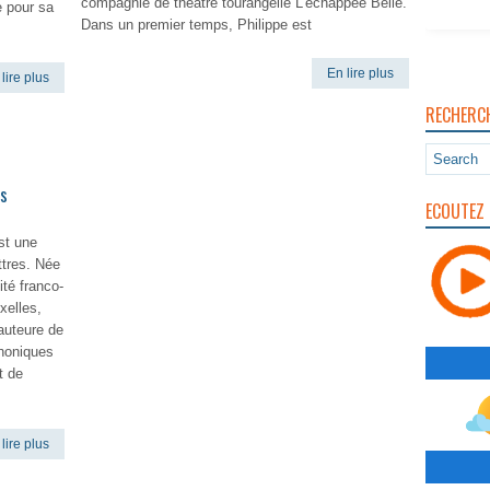
compagnie de théâtre tourangelle L’échappée Belle.
e pour sa
Dans un premier temps, Philippe est
En lire plus
lire plus
RECHERC
is
ECOUTEZ 
st une
ttres. Née
ité franco-
xelles,
’auteure de
honiques
t de
lire plus