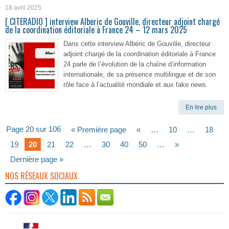
18 avril 2025
[ CITERADIO ] interview Alberic de Gouville, directeur adjoint chargé
de la coordination éditoriale à France 24 – 12 mars 2025
Dans cette interview Albéric de Gouville, directeur
adjoint chargé de la coordination éditoriale à France
24 parle de l’évolution de la chaîne d’information
internationale, de sa présence multilingue et de son
rôle face à l’actualité mondiale et aux fake news.
En lire plus
Page 20 sur 106
« Première page
«
…
10
…
18
19
20
21
22
…
30
40
50
…
»
Dernière page »
NOS RÉSEAUX SOCIAUX