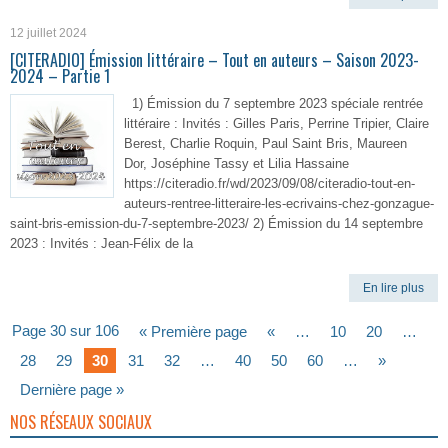
12 juillet 2024
[CITERADIO] Émission littéraire – Tout en auteurs – Saison 2023-
2024 – Partie 1
1) Émission du 7 septembre 2023 spéciale rentrée
littéraire : Invités : Gilles Paris, Perrine Tripier, Claire
Berest, Charlie Roquin, Paul Saint Bris, Maureen
Dor, Joséphine Tassy et Lilia Hassaine
https://citeradio.fr/wd/2023/09/08/citeradio-tout-en-
auteurs-rentree-litteraire-les-ecrivains-chez-gonzague-
saint-bris-emission-du-7-septembre-2023/ 2) Émission du 14 septembre
2023 : Invités : Jean-Félix de la
En lire plus
Page 30 sur 106
« Première page
«
…
10
20
…
28
29
30
31
32
…
40
50
60
…
»
Dernière page »
NOS RÉSEAUX SOCIAUX