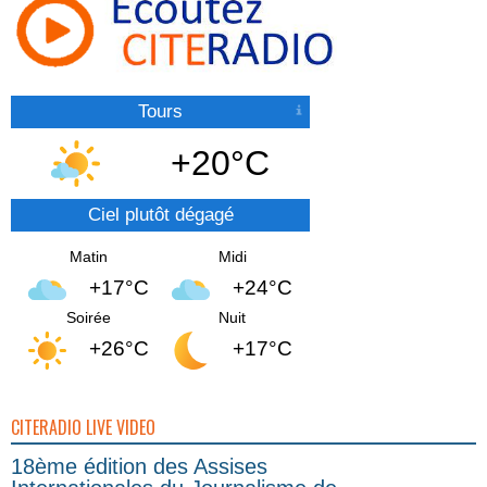
Tours
+20°C
Ciel plutôt dégagé
Matin
Midi
+17°C
+24°C
Soirée
Nuit
+26°C
+17°C
CITERADIO LIVE VIDEO
18ème édition des Assises