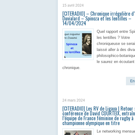
15 avril 2024
[CITERADIO] – Chronique irrégulière d
Duvialard – Spinoza et les lentilles –
14/04/2024
Quel rapport entre Sp
les lentilles ? Votre
chroniqueuse se serait
laissé aller à des div
philosophico-botaniq
le saurez en écoutant
chronique.
En 
24 mars 2024
[CITERADIO] Les RV de Ligaya | Retour 
conférence de David COURTEIX, entraîn
l’équipe de France féminine de rugby à 
championne olympique en titre
Le networking mensue