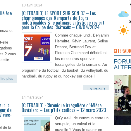
10 avril 2024
’Hélène
[CITERADIO] LE SPORT SUR SON 37 – Les
championnes des Remparts de Tours
S
indétrônables & le patinage artistique revient
pour la Coupe des Châteaux – 08/04/2024
inoza et
Comme chaque lundi, Benjamin
Hermitte, Kévin Laurent, Soline
-elle
Desnot, Bertrand Foy et
agations
CITERADI
Florentin Cheminard débriefent
ues ? vous
les rencontres sportives
 cette
FORUM
tourangelles de la semaine. Au
ALTER
programme du football, du basket, du volleyball, du
handball, du rugby et du hockey sur glace !
lire plus
En lire plus
14 mars 2024
sur la
[CITERADIO] -Chronique irrégulière d’Hélène
eur de
Duvialard – Les p’tits cailloux – 12 mars 2023
7 vice-
Qu’y a-t-il de commun entre un
scrupule, un calcul et la
l de la
gravelle ? Vous le saurer en