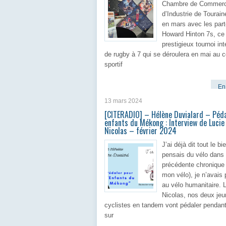
Chambre de Commerc
d’Industrie de Tourain
en mars avec les part
Howard Hinton 7s, ce
prestigieux tournoi int
de rugby à 7 qui se déroulera en mai au 
sportif
En 
13 mars 2024
[CITERADIO] – Hélène Duvialard – Péda
enfants du Mékong : Interview de Lucie
Nicolas – février 2024
J’ai déjà dit tout le bi
pensais du vélo dans
précédente chronique 
mon vélo), je n’avais
au vélo humanitaire. L
Nicolas, nos deux je
cyclistes en tandem vont pédaler pendan
sur