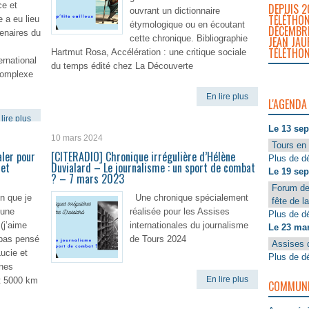
e et
DEPUIS 2
ouvrant un dictionnaire
TÉLÉTHON
e a eu lieu
étymologique ou en écoutant
DÉCEMBRE
enaires du
cette chronique. Bibliographie
JEAN JAU
TÉLÉTHON
Hartmut Rosa, Accélération : une critique sociale
ernational
du temps édité chez La Découverte
complexe
En lire plus
L'AGENDA
lire plus
Le 13 se
10 mars 2024
Tours en 
ler pour
[CITERADIO] Chronique irrégulière d’Hélène
Plus de dé
 et
Duvialard – Le journalisme : un sport de combat
Le 19 se
? – 7 mars 2023
Forum de
en que je
Une chronique spécialement
fête de l
 une
réalisée pour les Assises
Plus de dé
(j’aime
internationales du journalisme
Le 23 ma
 pas pensé
de Tours 2024
Assises 
ucie et
Plus de dé
unes
En lire plus
t 5000 km
COMMUNIQ