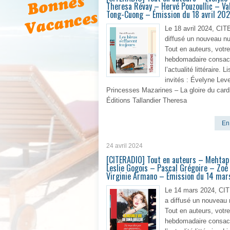
Theresa Révay – Hervé Pouzoullic – Va
Tong-Cuong – Émission du 18 avril 20
Le 18 avril 2024, CI
diffusé un nouveau n
Tout en auteurs, votr
hebdomadaire consac
l’actualité littéraire. L
invités : Évelyne Leve
Princesses Mazarines – La gloire du cardi
Éditions Tallandier Theresa
En 
24 avril 2024
[CITERADIO] Tout en auteurs – Mehtap
Leslie Gogois – Pascal Grégoire – Zoé
Virginie Armano – Émission du 14 ma
Le 14 mars 2024, C
a diffusé un nouveau
Tout en auteurs, votr
hebdomadaire consac