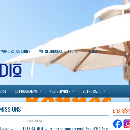
»
A VOIX DES FONTAINES
VOTRE ANNONCE GRATUITE !!
C.G.U.
»
»
»
 BREF
LE PROGRAMME
NOS SERVICES
VOTRE RADIO
ÉMISSIONS
NOS RÉS
28 avril 2024
 Lever –
[CITERADIO] – La chronique irrégulière d’Hélène