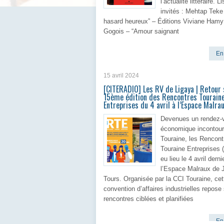
l’actualité littéraire. L
invités : Mehtap Teke
hasard heureux” – Éditions Viviane Hamy
Gogois – “Amour saignant
En 
15 avril 2024
[CITERADIO] Les RV de Ligaya | Retour 
15ème édition des Rencontres Tourain
Entreprises du 4 avril à l’Espace Malra
Devenues un rendez-
économique incontour
Touraine, les Rencont
Touraine Entreprises 
eu lieu le 4 avril derni
l’Espace Malraux de J
Tours. Organisée par la CCI Touraine, cet
convention d’affaires industrielles repose
rencontres ciblées et planifiées
En 