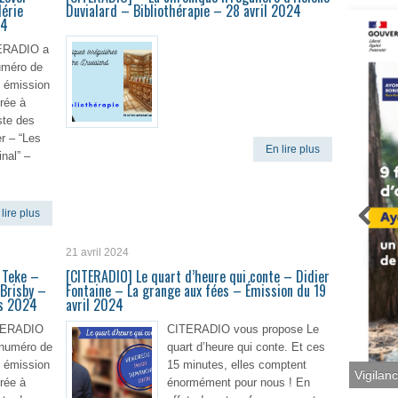
lérie
Duvialard – Bibliothérapie – 28 avril 2024
24
TERADIO a
uméro de
e émission
rée à
iste des
r – “Les
En lire plus
nal” –
lire plus
21 avril 2024
 Teke –
[CITERADIO] Le quart d’heure qui conte – Didier
 Brisby –
Fontaine – La grange aux fées – Émission du 19
rs 2024
avril 2024
ITERADIO
CITERADIO vous propose Le
 numéro de
quart d’heure qui conte. Et ces
e émission
15 minutes, elles comptent
rée à
énormément pour nous ! En
Vigilan