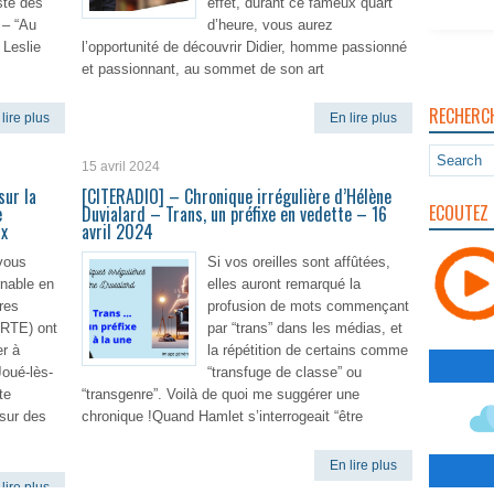
iste des
effet, durant ce fameux quart
 – “Au
d’heure, vous aurez
 Leslie
l’opportunité de découvrir Didier, homme passionné
et passionnant, au sommet de son art
RECHERC
lire plus
En lire plus
15 avril 2024
sur la
[CITERADIO] – Chronique irrégulière d’Hélène
ECOUTEZ 
e
Duvialard – Trans, un préfixe en vedette – 16
ux
avril 2024
vous
Si vos oreilles sont affûtées,
nable en
elles auront remarqué la
res
profusion de mots commençant
(RTE) ont
par “trans” dans les médias, et
er à
la répétition de certains comme
oué-lès-
“transfuge de classe” ou
te
“transgenre”. Voilà de quoi me suggérer une
 sur des
chronique !Quand Hamlet s’interrogeait “être
En lire plus
lire plus