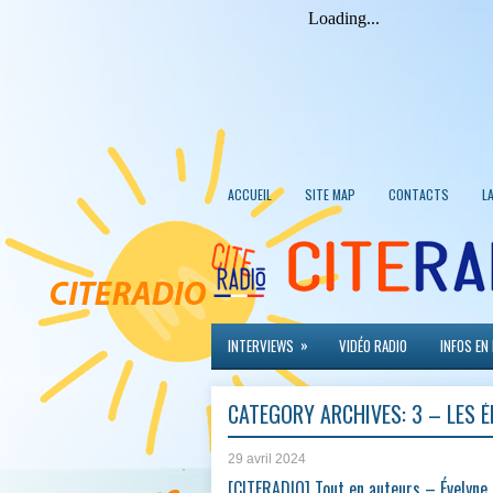
ACCUEIL
SITE MAP
CONTACTS
L
»
INTERVIEWS
VIDÉO RADIO
INFOS EN
CATEGORY ARCHIVES:
3 – LES 
29 avril 2024
[CITERADIO] Tout en auteurs – Évelyne