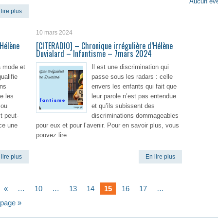
Aucun évè
lire plus
10 mars 2024
’Hélène
[CITERADIO] – Chronique irrégulière d’Hélène
Duvialard – Infantisme – 7mars 2024
a mode et
Il est une discrimination qui
ualifie
passe sous les radars : celle
ons
envers les enfants qui fait que
e les
leur parole n’est pas entendue
 ou
et qu’ils subissent des
t peut-
discriminations dommageables
ce une
pour eux et pour l’avenir. Pour en savoir plus, vous
pouvez lire
lire plus
En lire plus
«
…
10
…
13
14
15
16
17
…
 page »