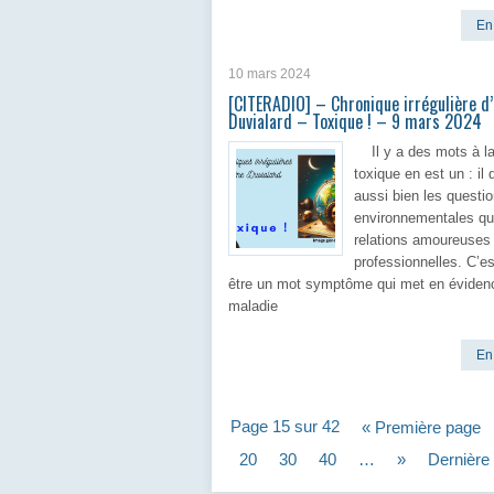
En 
10 mars 2024
[CITERADIO] – Chronique irrégulière d
Duvialard – Toxique ! – 9 mars 2024
Il y a des mots à l
toxique en est un : il q
aussi bien les questi
environnementales qu
relations amoureuses
professionnelles. C’es
être un mot symptôme qui met en éviden
maladie
En 
Page 15 sur 42
« Première page
20
30
40
…
»
Dernière