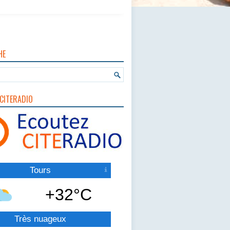
HE
CITERADIO
Tours
+32°C
Très nuageux