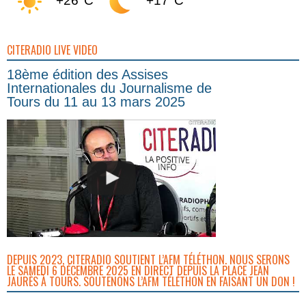
+26°C
+17°C
CITERADIO LIVE VIDEO
18ème édition des Assises
Internationales du Journalisme de
Tours du 11 au 13 mars 2025
DEPUIS 2023, CITERADIO SOUTIENT L’AFM TÉLÉTHON. NOUS SERONS
LE SAMEDI 6 DÉCEMBRE 2025 EN DIRECT DEPUIS LA PLACE JEAN
JAURÈS À TOURS. SOUTENONS L’AFM TÉLÉTHON EN FAISANT UN DON !