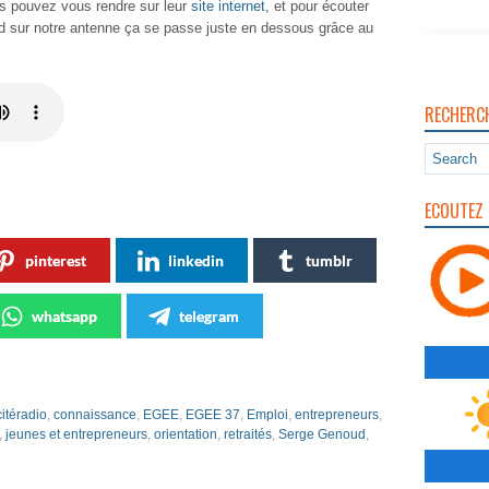
ous pouvez vous rendre sur leur
site internet
, et pour écouter
oud sur notre antenne ça se passe juste en dessous grâce au
RECHERC
ECOUTEZ 
pinterest
linkedin
tumblr
whatsapp
telegram
citéradio
,
connaissance
,
EGEE
,
EGEE 37
,
Emploi
,
entrepreneurs
,
,
jeunes et entrepreneurs
,
orientation
,
retraités
,
Serge Genoud
,