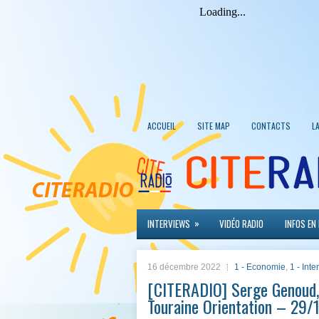
ACCUEIL
SITE MAP
CONTACTS
L
»
INTERVIEWS
VIDÉO RADIO
INFOS EN
16 décembre 2022
1 - Economie
,
1 - Int
[CITERADIO] Serge Genoud,
Touraine Orientation – 29/