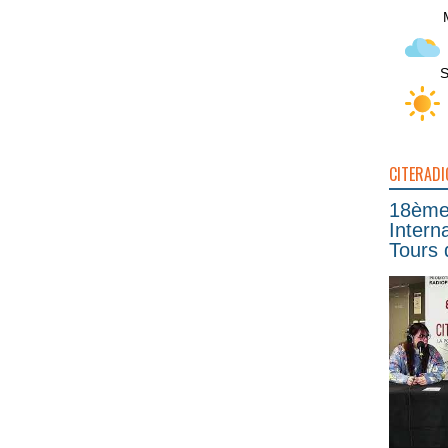
S
CITERADI
18ème 
Intern
Tours 