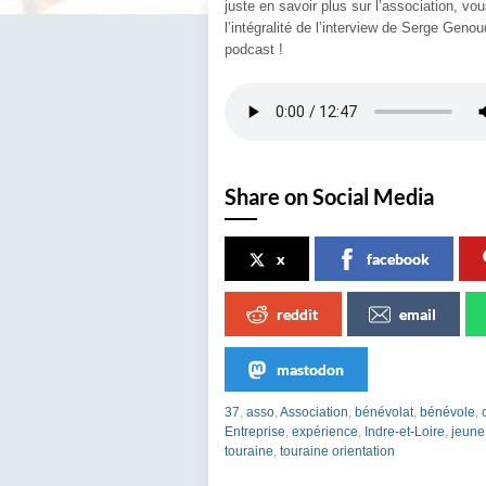
juste en savoir plus sur l’association, v
l’intégralité de l’interview de Serge Gen
podcast !
Share on Social Media
x
facebook
reddit
email
mastodon
37
,
asso
,
Association
,
bénévolat
,
bénévole
,
Entreprise
,
expérience
,
Indre-et-Loire
,
jeune
touraine
,
touraine orientation