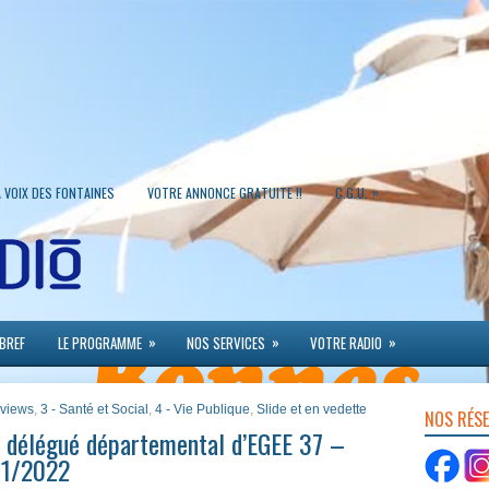
»
A VOIX DES FONTAINES
VOTRE ANNONCE GRATUITE !!
C.G.U.
»
»
»
 BREF
LE PROGRAMME
NOS SERVICES
VOTRE RADIO
erviews
,
3 - Santé et Social
,
4 - Vie Publique
,
Slide et en vedette
NOS RÉS
 délégué départemental d’EGEE 37 –
11/2022