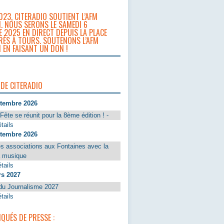
023, CITERADIO SOUTIENT L’AFM
. NOUS SERONS LE SAMEDI 6
 2025 EN DIRECT DEPUIS LA PLACE
RÈS À TOURS. SOUTENONS L’AFM
 EN FAISANT UN DON !
 DE CITERADIO
ptembre 2026
Fête se réunit pour la 8ème édition ! -
tails
ptembre 2026
s associations aux Fontaines avec la
a musique
tails
rs 2027
du Journalisme 2027
tails
UÉS DE PRESSE :