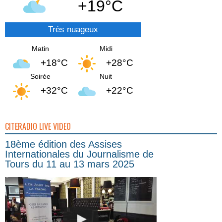
+19°C
Très nuageux
Matin
Midi
+18°C
+28°C
Soirée
Nuit
+32°C
+22°C
CITERADIO LIVE VIDEO
18ème édition des Assises
Internationales du Journalisme de
Tours du 11 au 13 mars 2025