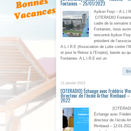
Fontaines – 25/01/2023
Ayikon Fioyi – A.L.I.
CITERADIO Fontaine
cadre de la semaine 
Fontaines, nous avon
rencontré Ayikon Fioy
président de l’associa
A.L.I.R.E (Association de Lutte contre l’Il
et pour le Retour à l’Emploi), basée au qu
Fontaines. A.L.I.R.E est un
En 
21 janvier 2022
[CITERADIO] Échange avec Frédéric Wes
directeur de l’école Arthur Rimbaud –
2022
[CITERADI
Échange avec Frédér
directeur de l’école Ar
Rimbaud – 12-01-202