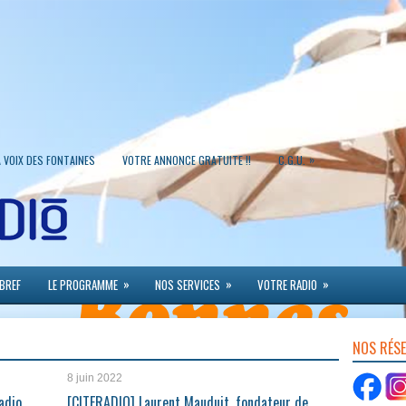
»
A VOIX DES FONTAINES
VOTRE ANNONCE GRATUITE !!
C.G.U.
»
»
»
 BREF
LE PROGRAMME
NOS SERVICES
VOTRE RADIO
NOS RÉS
8 juin 2022
adio
[CITERADIO] Laurent Mauduit, fondateur de