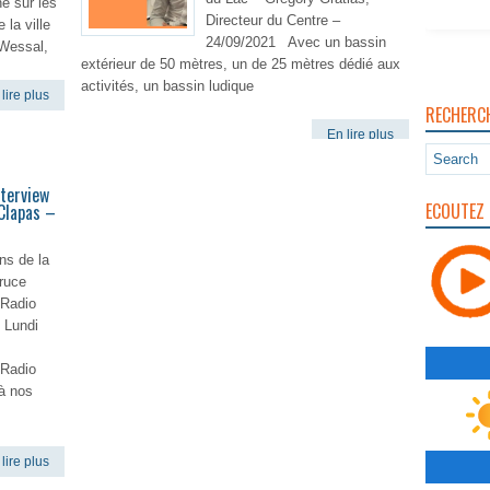
e sur les
Directeur du Centre –
e la ville
24/09/2021 Avec un bassin
 Wessal,
extérieur de 50 mètres, un de 25 mètres dédié aux
activités, un bassin ludique
lire plus
RECHERC
En lire plus
nterview
ECOUTEZ 
 Clapas –
ns de la
Bruce
 Radio
 Lundi
 Radio
 à nos
lire plus