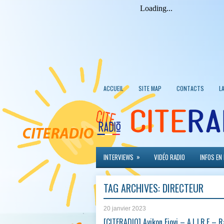
ACCUEIL
SITE MAP
CONTACTS
L
»
INTERVIEWS
VIDÉO RADIO
INFOS EN
TAG ARCHIVES:
DIRECTEUR
20 janvier 2023
[CITERADIO] Ayikon Fioyi – A.L.I.R.E – R