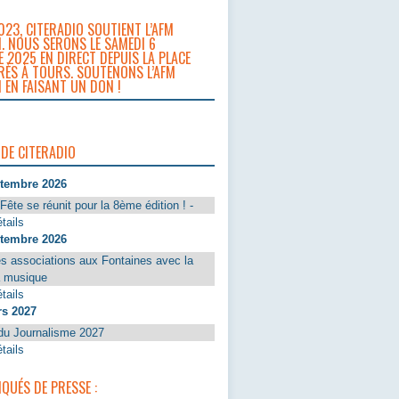
023, CITERADIO SOUTIENT L’AFM
. NOUS SERONS LE SAMEDI 6
 2025 EN DIRECT DEPUIS LA PLACE
RÈS À TOURS. SOUTENONS L’AFM
 EN FAISANT UN DON !
 DE CITERADIO
ptembre 2026
Fête se réunit pour la 8ème édition ! -
tails
ptembre 2026
s associations aux Fontaines avec la
a musique
tails
rs 2027
du Journalisme 2027
tails
UÉS DE PRESSE :