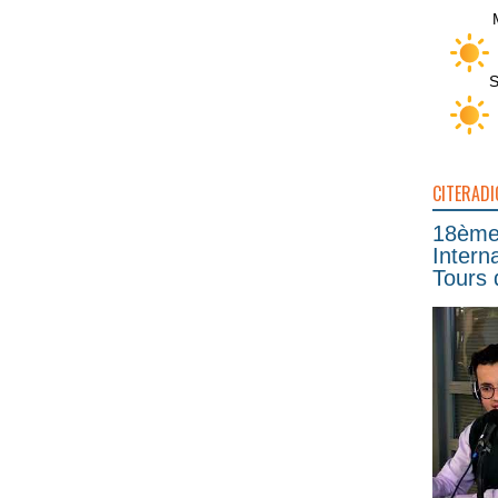
S
CITERADI
18ème 
Intern
Tours 