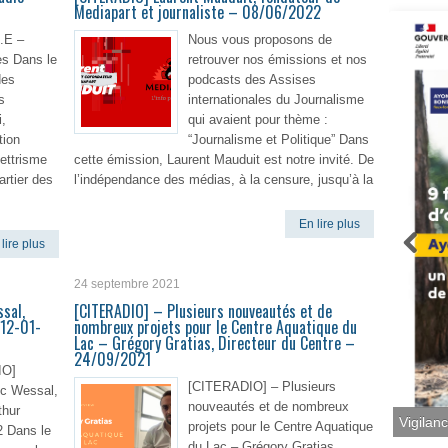
Mediapart et journaliste – 08/06/2022
R.E –
Nous vous proposons de
s Dans le
retrouver nos émissions et nos
des
podcasts des Assises
s
internationales du Journalisme
i,
qui avaient pour thème :
tion
“Journalisme et Politique” Dans
lettrisme
cette émission, Laurent Mauduit est notre invité. De
artier des
l’indépendance des médias, à la censure, jusqu’à la
En lire plus
lire plus
24 septembre 2021
sal,
[CITERADIO] – Plusieurs nouveautés et de
 12-01-
nombreux projets pour le Centre Aquatique du
Lac – Grégory Gratias, Directeur du Centre –
24/09/2021
O]
[CITERADIO] – Plusieurs
ic Wessal,
nouveautés et de nombreux
thur
Vigilan
projets pour le Centre Aquatique
2 Dans le
du Lac – Grégory Gratias,