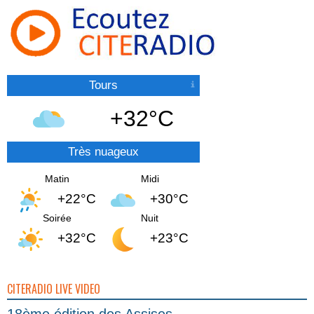
Tours
+32°C
Très nuageux
Matin
Midi
+22°C
+30°C
Soirée
Nuit
+32°C
+23°C
CITERADIO LIVE VIDEO
18ème édition des Assises