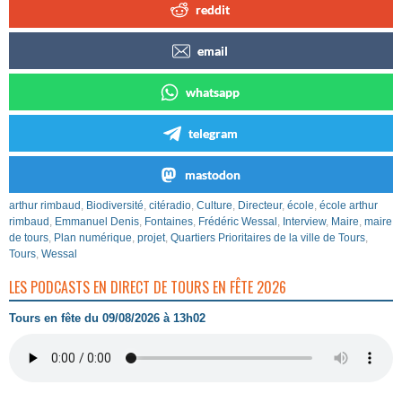
reddit
email
whatsapp
telegram
mastodon
arthur rimbaud
,
Biodiversité
,
citéradio
,
Culture
,
Directeur
,
école
,
école arthur
rimbaud
,
Emmanuel Denis
,
Fontaines
,
Frédéric Wessal
,
Interview
,
Maire
,
maire
de tours
,
Plan numérique
,
projet
,
Quartiers Prioritaires de la ville de Tours
,
Tours
,
Wessal
LES PODCASTS EN DIRECT DE TOURS EN FÊTE 2026
Tours en fête du 09/08/2026 à 13h02