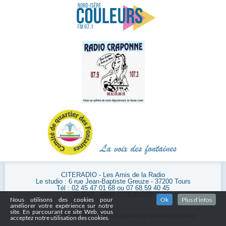
CITERADIO - Les Amis de la Radio
Le studio : 6 rue Jean-Baptiste Greuze - 37200 Tours
Tél : 02 45 47 01 68 ou 07 68 59 40 45
© 2014 - 2026 CITERADIO
Nous utilisons des cookies pour
Ok
Plus d'infos
améliorer votre expérience sur notre
site. En parcourant ce site Web, vous
Powered by
WordPress
| Theme supported by
Wordpress Hosting
acceptez notre utilisation des cookies.