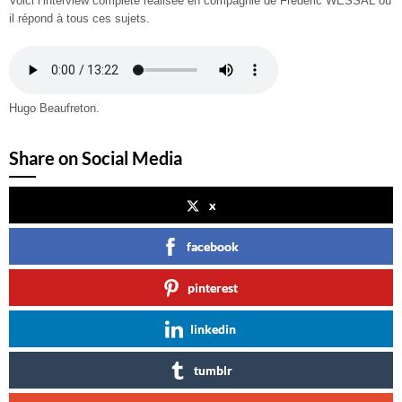
Voici l’interview complète réalisée en compagnie de Frédéric WESSAL où
il répond à tous ces sujets.
Hugo Beaufreton.
Share on Social Media
x
facebook
pinterest
linkedin
tumblr