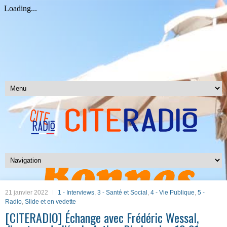
21 janvier 2022
1 - Interviews
,
3 - Santé et Social
,
4 - Vie Publique
,
5 -
Radio
,
Slide et en vedette
[CITERADIO] Échange avec Frédéric Wessal,