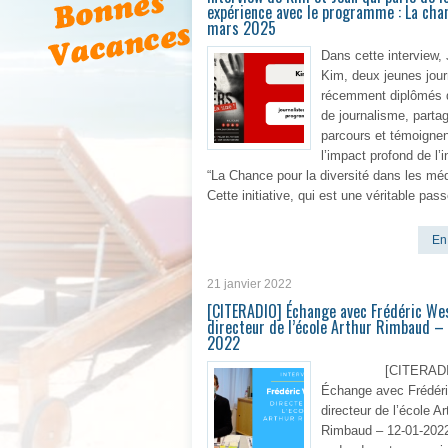
expérience avec le programme : La chan
mars 2025
Dans cette interview,
Kim, deux jeunes jour
récemment diplômés 
de journalisme, partag
parcours et témoignen
l’impact profond de l’in
“La Chance pour la diversité dans les méd
Cette initiative, qui est une véritable pass
En 
21 janvier 2022
[CITERADIO] Échange avec Frédéric Wes
directeur de l’école Arthur Rimbaud –
2022
[CITERADI
Échange avec Frédér
directeur de l’école Ar
Rimbaud – 12-01-202