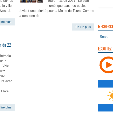
e sur les
Tours – 11-05-2021 Le plan
e la ville
numérique dans les écoles
 Wessal,
devient une priorité pour la Mairie de Tours. Comme
la très bien dit
lire plus
RECHERC
En lire plus
n du 22
ECOUTEZ 
itéradio
ur le
. Voici
vers
 2020
ours avec
 Clara,
lire plus