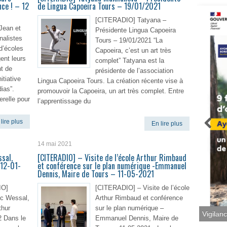
ce ! – 12
de Lingua Capoeira Tours – 19/01/2021
[CITERADIO] Tatyana –
 Jean et
Présidente Lingua Capoeira
nalistes
Tours – 19/01/2021 “La
d’écoles
Capoeira, c’est un art très
ent leurs
complet” Tatyana est la
t de
présidente de l’association
itiative
Lingua Capoeira Tours. La création récente vise à
ias”.
promouvoir la Capoeira, un art très complet. Entre
erelle pour
l’apprentissage du
lire plus
En lire plus
14 mai 2021
sal,
[CITERADIO] – Visite de l’école Arthur Rimbaud
 12-01-
et conférence sur le plan numérique -Emmanuel
Dennis, Maire de Tours – 11-05-2021
O]
[CITERADIO] – Visite de l’école
ic Wessal,
Arthur Rimbaud et conférence
thur
sur le plan numérique –
Vigilan
2 Dans le
Emmanuel Dennis, Maire de