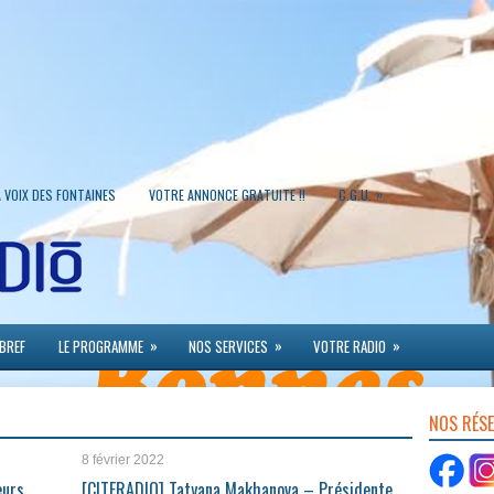
»
A VOIX DES FONTAINES
VOTRE ANNONCE GRATUITE !!
C.G.U.
»
»
»
 BREF
LE PROGRAMME
NOS SERVICES
VOTRE RADIO
NOS RÉS
8 février 2022
eurs
[CITERADIO] Tatyana Makhanova – Présidente