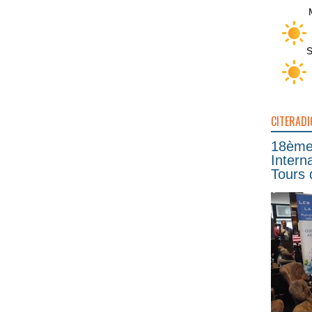
S
CITERADI
18ème 
Intern
Tours 