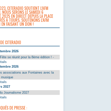
023, CITERADIO SOUTIENT L’AFM
. NOUS SERONS LE SAMEDI 6
 2025 EN DIRECT DEPUIS LA PLACE
RÈS À TOURS. SOUTENONS L’AFM
 EN FAISANT UN DON !
 DE CITERADIO
ptembre 2026
Fête se réunit pour la 8ème édition ! -
tails
ptembre 2026
s associations aux Fontaines avec la
a musique
tails
rs 2027
du Journalisme 2027
tails
UÉS DE PRESSE :