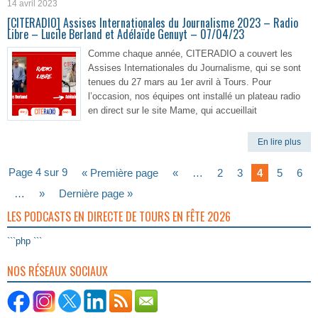
14 avril 2023
[CITERADIO] Assises Internationales du Journalisme 2023 – Radio
Libre – Lucile Berland et Adélaïde Genuyt – 07/04/23
Comme chaque année, CITERADIO a couvert les
Assises Internationales du Journalisme, qui se sont
tenues du 27 mars au 1er avril à Tours. Pour
l’occasion, nos équipes ont installé un plateau radio
en direct sur le site Mame, qui accueillait
En lire plus
Page 4 sur 9
« Première page
«
…
2
3
4
5
6
…
»
Dernière page »
LES PODCASTS EN DIRECTE DE TOURS EN FÊTE 2026
```php ```
NOS RÉSEAUX SOCIAUX