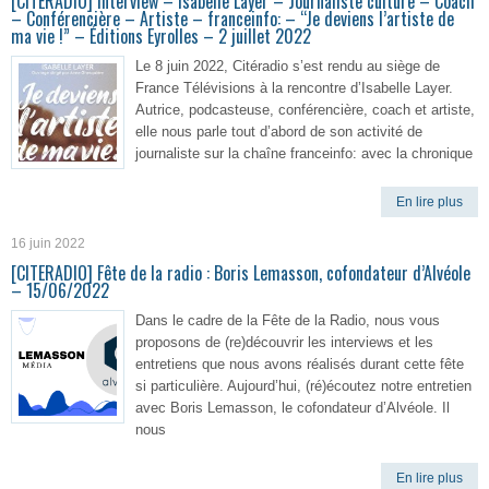
[CITERADIO] Interview – Isabelle Layer – Journaliste culture – Coach
– Conférencière – Artiste – franceinfo: – “Je deviens l’artiste de
ma vie !” – Éditions Eyrolles – 2 juillet 2022
Le 8 juin 2022, Citéradio s’est rendu au siège de
France Télévisions à la rencontre d’Isabelle Layer.
Autrice, podcasteuse, conférencière, coach et artiste,
elle nous parle tout d’abord de son activité de
journaliste sur la chaîne franceinfo: avec la chronique
En lire plus
16 juin 2022
[CITERADIO] Fête de la radio : Boris Lemasson, cofondateur d’Alvéole
– 15/06/2022
Dans le cadre de la Fête de la Radio, nous vous
proposons de (re)découvrir les interviews et les
entretiens que nous avons réalisés durant cette fête
si particulière. Aujourd’hui, (ré)écoutez notre entretien
avec Boris Lemasson, le cofondateur d’Alvéole. Il
nous
En lire plus