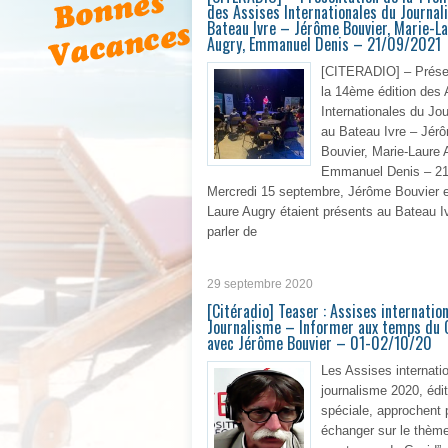
des Assises Internationales du Journal
Bateau Ivre – Jérôme Bouvier, Marie-L
Augry, Emmanuel Denis – 21/09/2021
[CITERADIO] – Prése
la 14ème édition des
Internationales du Jo
au Bateau Ivre – Jér
Bouvier, Marie-Laure 
Emmanuel Denis – 21
Mercredi 15 septembre, Jérôme Bouvier e
Laure Augry étaient présents au Bateau I
parler de
En 
29 septembre 2020
[Citéradio] Teaser : Assises internatio
Journalisme – Informer aux temps du 
avec Jérôme Bouvier – 01-02/10/20
Les Assises internati
journalisme 2020, édit
spéciale, approchent 
échanger sur le thème