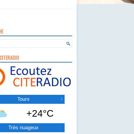
HE
CITERADIO
Tours
+24°C
Très nuageux