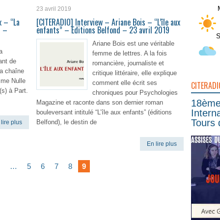
23 avril 2019
x – “La
[CITERADIO] Interview – Ariane Bois – “L’île aux
” –
enfants” – Editions Belfond – 23 avril 2019
S
Ariane Bois est une véritable
a
femme de lettres. A la fois
ant de
romancière, journaliste et
a chaîne
critique littéraire, elle explique
me Nulle
comment elle écrit ses
CITERADI
s) à Part.
chroniques pour Psychologies
18ème 
Magazine et raconte dans son dernier roman
Intern
bouleversant intitulé “L’île aux enfants” (éditions
Tours 
Belfond), le destin de
lire plus
En lire plus
…
5
6
7
8
9