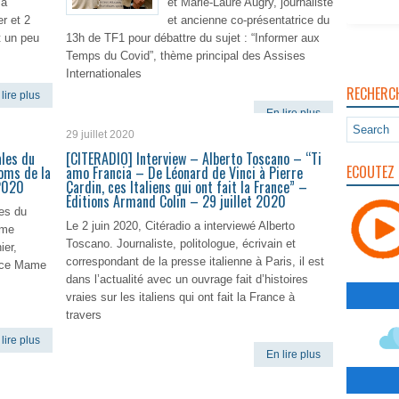
 à
et Marie-Laure Augry, journaliste
r et 2
et ancienne co-présentatrice du
t un peu
13h de TF1 pour débattre du sujet : “Informer aux
Temps du Covid”, thème principal des Assises
Internationales
RECHERC
lire plus
En lire plus
29 juillet 2020
ales du
[CITERADIO] Interview – Alberto Toscano – “Ti
ECOUTEZ 
oms de la
amo Francia – De Léonard de Vinci à Pierre
/2020
Cardin, ces Italiens qui ont fait la France” –
Éditions Armand Colin – 29 juillet 2020
les du
Le 2 juin 2020, Citéradio a interviewé Alberto
ôme
Toscano. Journaliste, politologue, écrivain et
ier,
correspondant de la presse italienne à Paris, il est
pace Mame
dans l’actualité avec un ouvrage fait d’histoires
vraies sur les italiens qui ont fait la France à
travers
lire plus
En lire plus