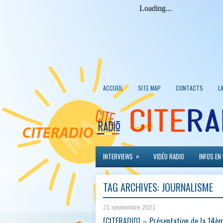
ACCUEIL
SITE MAP
CONTACTS
L
»
INTERVIEWS
VIDÉO RADIO
INFOS EN
TAG ARCHIVES:
JOURNALISME
21 septembre 2021
[CITERADIO] – Présentation de la 14èm