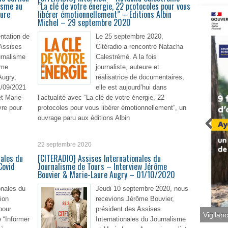
isme au
“La clé de votre énergie, 22 protocoles pour vous
aure
libérer émotionnellement” – Éditions Albin
Michel – 29 septembre 2020
ntation de
Le 25 septembre 2020,
 Assises
Citéradio a rencontré Natacha
urnalisme
Calestrémé. A la fois
ôme
journaliste, auteure et
Augry,
réalisatrice de documentaires,
/09/2021
elle est aujourd’hui dans
t Marie-
l’actualité avec “La clé de votre énergie, 22
vre pour
protocoles pour vous libérer émotionnellement”, un
ouvrage paru aux éditions Albin
lire plus
En lire plus
22 septembre 2020
nales du
[CITERADIO] Assises Internationales du
Covid
Journalisme de Tours – Interview Jérôme
Bouvier & Marie-Laure Augry – 01/10/2020
onales du
Jeudi 10 septembre 2020, nous
ion
recevions Jérôme Bouvier,
pour
président des Assises
Vigilan
 “Informer
Internationales du Journalisme