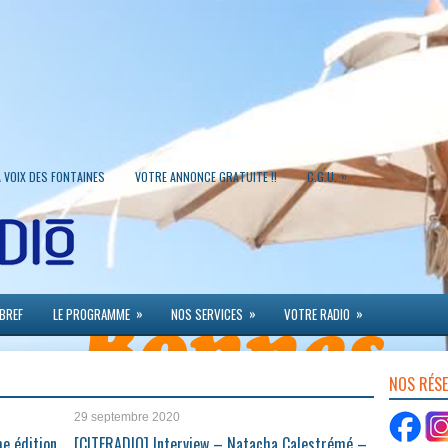
»
A VOIX DES FONTAINES
VOTRE ANNONCE GRATUITE !!
C.G.U.
»
»
»
 BREF
LE PROGRAMME
NOS SERVICES
VOTRE RADIO
NOS RÉS
29 septembre 2020
e édition
[CITERADIO] Interview – Natacha Calestrémé –