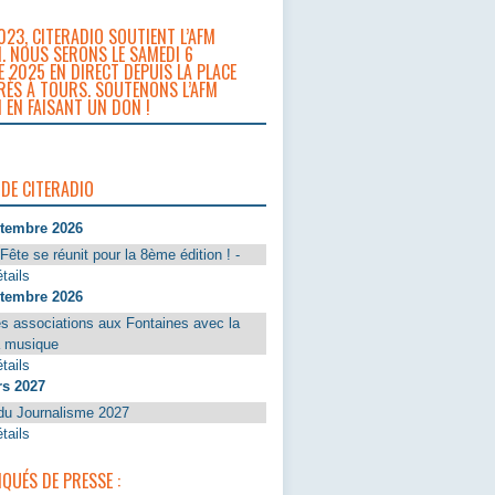
023, CITERADIO SOUTIENT L’AFM
. NOUS SERONS LE SAMEDI 6
 2025 EN DIRECT DEPUIS LA PLACE
RÈS À TOURS. SOUTENONS L’AFM
 EN FAISANT UN DON !
 DE CITERADIO
ptembre 2026
Fête se réunit pour la 8ème édition ! -
tails
ptembre 2026
s associations aux Fontaines avec la
a musique
tails
rs 2027
du Journalisme 2027
tails
UÉS DE PRESSE :