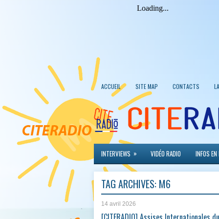
ACCUEIL
SITE MAP
CONTACTS
L
»
INTERVIEWS
VIDÉO RADIO
INFOS EN
TAG ARCHIVES:
M6
14 avril 2026
[CITERADIO] Assises Internationales d