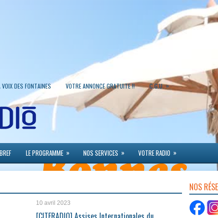
»
A VOIX DES FONTAINES
VOTRE ANNONCE GRATUITE !!
C.G.U.
»
»
»
 BREF
LE PROGRAMME
NOS SERVICES
VOTRE RADIO
NOS RÉS
10 avril 2023
u
[CITERADIO] Assises Internationales du