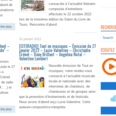
consacrée à l’actualité littéraire
’abord de
composée d’entretiens
urnalisme
effectués le 22 octobre 2022
ui
lors de la troisième édition du Salon du Livre de
Tours. Rencontre d’abord
RECHERC
lire plus
En lire plus
31 janvier 2022
énel –
[CITERADIO] Tout en musiques – Émission du 27
ECOUTEZ 
nde” –
janvier 2022 – Lucie-Valentine – Christophe
Crénel – Dany Brillant – Angelina Natal –
Valentine Lambert
ission
Nouvelle émission de Tout en
usée le 27
musiques, votre rendez-vous
o a
consacré à l’actualité musicale
 Crénel.
locale et nationale avec des
 de radio
interviews de chanteurs, de
M, …) et
chanteuses et de groupes ainsi
ulture
que la promotion d’événements et de festivals.
Nous avons d’abord reçu Lucie-Valentine. Cette
auteure-compositrice-interprète
lire plus