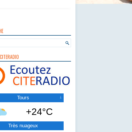
HE
CITERADIO
Tours
+24°C
Très nuageux