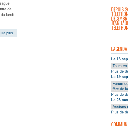
nzague
DEPUIS 2
ntre de
TÉLÉTHON
 du lundi
DÉCEMBRE
JEAN JAU
TÉLÉTHON
lire plus
L'AGENDA
Le 13 se
Tours en 
Plus de dé
Le 19 se
Forum de
fête de l
Plus de dé
Le 23 ma
Assises 
Plus de dé
COMMUNIQ