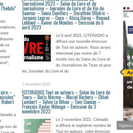
ie
Journalisme 2023 – Salon du Livre et du
l’hebdo”
Journalisme – Journées du Livre et du Vin de
Saumur – Sonia Devillers – Dorothée Olliéric –
Jacques Legros – Coco – Alicia Dorey – Renaud
ses
Leblond – Xavier de Moulins – Émission du 6
avril 2023
urnalisme,
 avons
Le 6 avril 2023, CITERADIO a
uilhaume.
diffusé une nouvelle émission
 de sa
de Tout en auteurs. Nous avons
près
interviewé pas moins de 7
amment
invités lors du Salon du Livre et
rivé”,
du Journalisme de Tours et pour
les Journées du Livre et du
lire plus
7 novembre 2022
En lire plus
raire –
[CITERADIO] Tout en auteurs – Salon du Livre de
aissées”
Tours – Boris Marme – Muriel Barbery – Chloé
s Robert
Lambert – Sylvie Le Bihan – Tom Connan –
François-Xavier Ménage – Émission du 3
novembre 2022
itéradio a
Le 3 novembre 2022, Citéradio
e
Vigilan
a diffusé le septième numéro de
ge lors de
Tout en auteurs, votre émission
 Livre de