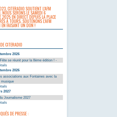
023, CITERADIO SOUTIENT L’AFM
. NOUS SERONS LE SAMEDI 6
 2025 EN DIRECT DEPUIS LA PLACE
RÈS À TOURS. SOUTENONS L’AFM
 EN FAISANT UN DON !
 DE CITERADIO
ptembre 2026
Fête se réunit pour la 8ème édition ! -
tails
ptembre 2026
s associations aux Fontaines avec la
a musique
tails
rs 2027
du Journalisme 2027
tails
UÉS DE PRESSE :