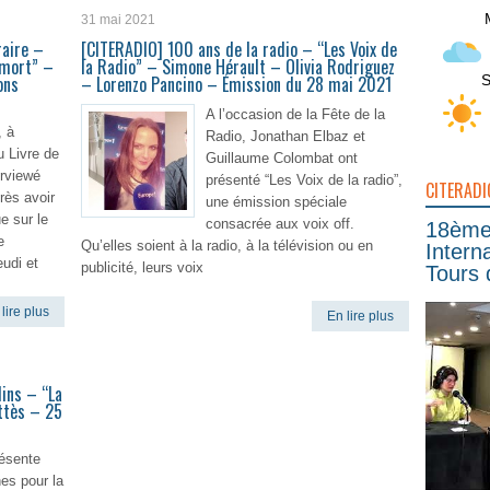
En lire plus
31 mai 2021
raire –
[CITERADIO] 100 ans de la radio – “Les Voix de
 mort” –
la Radio” – Simone Hérault – Olivia Rodriguez
S
ons
– Lorenzo Pancino – Émission du 28 mai 2021
A l’occasion de la Fête de la
, à
Radio, Jonathan Elbaz et
u Livre de
Guillaume Colombat ont
erviewé
présenté “Les Voix de la radio”,
CITERADI
rès avoir
une émission spéciale
e sur le
consacrée aux voix off.
18ème 
e
Qu’elles soient à la radio, à la télévision ou en
Intern
eudi et
publicité, leurs voix
Tours 
lire plus
En lire plus
ins – “La
attès – 25
résente
es pour la