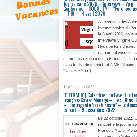
Journalisme 2026 – Interview – Virgin
Guilhaume – SQOOL TV – “Puremédias 
– T18 – 14 avril 2026
A l’occasion des Assi
Internationales du Jo
le 8 avril 2026, nous
interviewé Virginie G
Nous parlons d’abord
carrière télévisuelle a
différentes expériences à France 2, not
dans le divertissement, et à M6 (“Accès p
“Nouvelle Star”)
En 
11 décembre 2022
[CITERADIO] Calendrier de l’Avent litté
François-Xavier Ménage – “Les Têtes B
– “L’intrigante Sarah Knafo” – Édition
Laffont – 9 décembre 2022
Le 22 octobre 2022, C
rencontré le journalist
François-Xavier Ména
sa venue au Salon du