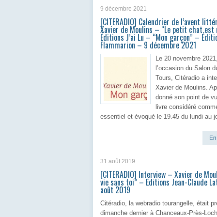
9 décembre 2021
[CITERADIO] Calendrier de l’avent litté
Xavier de Moulins – “Le petit chat est
Éditions J’ai Lu – “Mon garçon” – Éditi
Flammarion – 9 décembre 2021
Le 20 novembre 2021
l’occasion du Salon d
Tours, Citéradio a int
Xavier de Moulins. Ap
donné son point de vu
livre considéré comm
essentiel et évoqué le 19.45 du lundi au j
En 
31 août 2019
[CITERADIO] Interview – Xavier de Moul
vie sans toi” – Editions Jean-Claude L
août 2019
Citéradio, la webradio tourangelle, était p
dimanche dernier à Chanceaux-Près-Loch