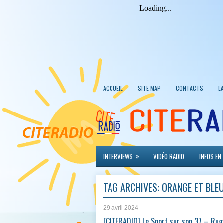
ACCUEIL
SITE MAP
CONTACTS
L
»
INTERVIEWS
VIDÉO RADIO
INFOS EN
TAG ARCHIVES:
ORANGE ET BLE
29 avril 2024
[CITERADIO] Le Sport sur son 37 – Rug