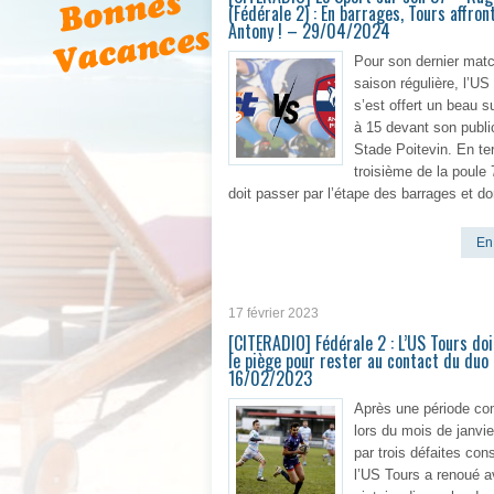
(Fédérale 2) : En barrages, Tours affron
Antony ! – 29/04/2024
Pour son dernier mat
saison régulière, l’US
s’est offert un beau 
à 15 devant son publi
Stade Poitevin. En te
troisième de la poule 
doit passer par l’étape des barrages et d
En 
17 février 2023
[CITERADIO] Fédérale 2 : L’US Tours doi
le piège pour rester au contact du duo
16/02/2023
Après une période co
lors du mois de janvi
par trois défaites con
l’US Tours a renoué a