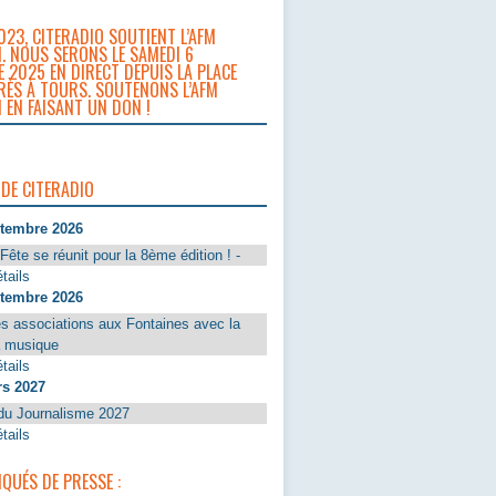
023, CITERADIO SOUTIENT L’AFM
. NOUS SERONS LE SAMEDI 6
 2025 EN DIRECT DEPUIS LA PLACE
RÈS À TOURS. SOUTENONS L’AFM
 EN FAISANT UN DON !
 DE CITERADIO
ptembre 2026
Fête se réunit pour la 8ème édition ! -
tails
ptembre 2026
s associations aux Fontaines avec la
a musique
tails
rs 2027
du Journalisme 2027
tails
UÉS DE PRESSE :