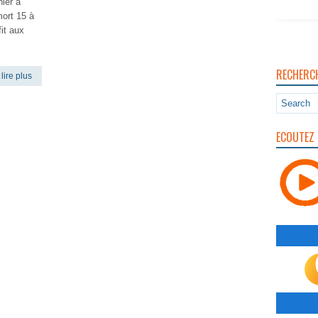
nier à
ort 15 à
fit aux
RECHERC
lire plus
ECOUTEZ 