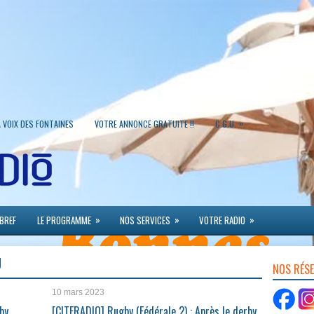
»
A VOIX DES FONTAINES
VOTRE ANNONCE GRATUITE !!
C.G.U.
»
»
»
 BREF
LE PROGRAMME
NOS SERVICES
VOTRE RADIO
U
NOS RÉS
10 mars 2023
by
[CITERADIO] Rugby (Fédérale 2) : Après le derby,