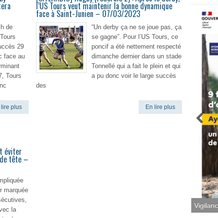
tera
l’US Tours veut maintenir la bonne dynamique
face à Saint-Junien – 07/03/2023
ch de
“Un derby ça ne se joue pas, ça
 Tours
se gagne”. Pour l’US Tours, ce
succès 29
poncif a été nettement respecté
c face au
dimanche dernier dans un stade
rminant
Tonnellé qui a fait le plein et qui
7, Tours
a pu donc voir le large succès
onc
des
lire plus
En lire plus
t éviter
 de tête –
mpliquée
er marquée
sécutives,
Vigilan
vec la