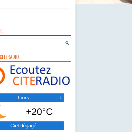
HE
CITERADIO
Tours
+20°C
Ciel dégagé