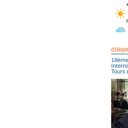
S
CITERADI
18ème 
Intern
Tours 