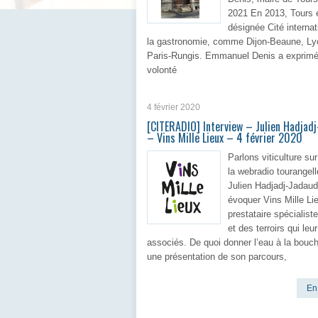
2021 En 2013, Tours é
désignée Cité internat
la gastronomie, comme Dijon-Beaune, Ly
Paris-Rungis. Emmanuel Denis a exprimé
volonté
En 
4 février 2020
[CITERADIO] Interview – Julien Hadjad
– Vins Mille Lieux – 4 février 2020
Parlons viticulture sur
la webradio tourangel
Julien Hadjadj-Jadaud
évoquer Vins Mille Li
prestataire spécialist
et des terroirs qui leu
associés. De quoi donner l’eau à la bouc
une présentation de son parcours,
En 