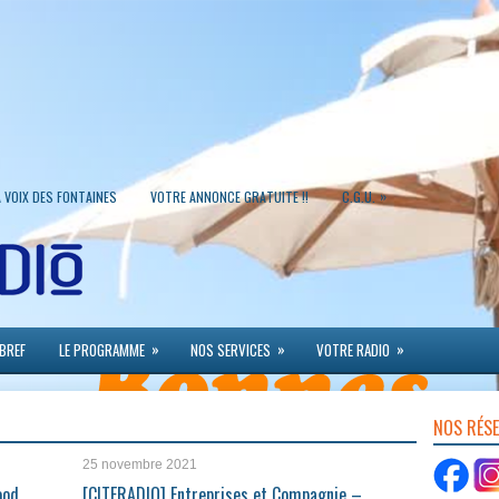
»
A VOIX DES FONTAINES
VOTRE ANNONCE GRATUITE !!
C.G.U.
»
»
»
 BREF
LE PROGRAMME
NOS SERVICES
VOTRE RADIO
NOS RÉS
25 novembre 2021
ood
[CITERADIO] Entreprises et Compagnie –