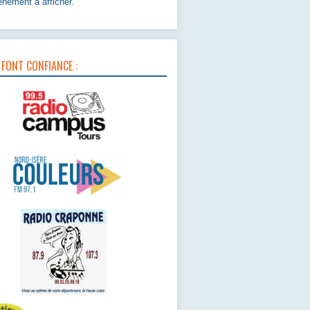
nement à afficher.
 FONT CONFIANCE :