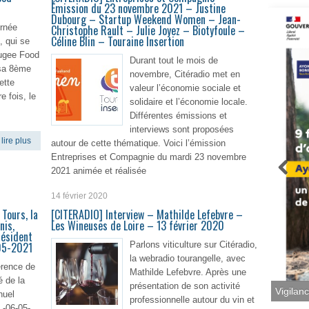
Émission du 23 novembre 2021 – Justine
Dubourg – Startup Weekend Women – Jean-
urnée
Christophe Rault – Julie Joyez – Biotyfoule –
Céline Blin – Touraine Insertion
, qui se
efugee Food
Durant tout le mois de
 sa 8ème
novembre, Citéradio met en
ette
valeur l’économie sociale et
e fois, le
solidaire et l’économie locale.
Différentes émissions et
interviews sont proposées
lire plus
autour de cette thématique. Voici l’émission
Entreprises et Compagnie du mardi 23 novembre
2021 animée et réalisée
14 février 2020
En lire plus
Tours, la
[CITERADIO] Interview – Mathilde Lefebvre –
nis,
Les Wineuses de Loire – 13 février 2020
résident
-05-2021
Parlons viticulture sur Citéradio,
la webradio tourangelle, avec
rence de
Mathilde Lefebvre. Après une
é de la
présentation de son activité
Vigilan
nuel
professionnelle autour du vin et
 -06-05-