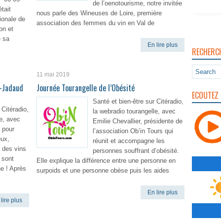
de l’oenotourisme, notre invitée
tait
nous parle des Wineuses de Loire, première
ionale de
association des femmes du vin en Val de
on et
 sa
En lire plus
RECHERC
lire plus
11 mai 2019
j-Jadaud
Journée Tourangelle de l’Obésité
ECOUTEZ 
Santé et bien-être sur Citéradio,
 Citéradio,
la webradio tourangelle, avec
le, avec
Emilie Chevallier, présidente de
 pour
l’association Ob’in Tours qui
eux,
réunit et accompagne les
e des vins
personnes souffrant d’obésité.
r sont
Elle explique la différence entre une personne en
he ! Après
surpoids et une personne obèse puis les aides
En lire plus
lire plus