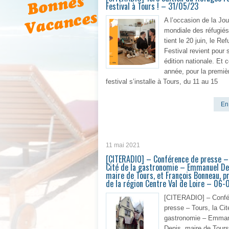
Festival à Tours ! – 31/05/23
A l’occasion de la Jo
mondiale des réfugiés
tient le 20 juin, le R
Festival revient pour
édition nationale. Et c
année, pour la premièr
festival s’installe à Tours, du 11 au 15
En 
11 mai 2021
[CITERADIO] – Conférence de presse – 
Cité de la gastronomie – Emmanuel De
maire de Tours, et François Bonneau, p
de la région Centre Val de Loire – 06
[CITERADIO] – Confé
presse – Tours, la Cit
gastronomie – Emma
Denis, maire de Tours