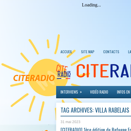
ACCUEIL
SITE MAP
CONTACTS
L
»
INTERVIEWS
VIDÉO RADIO
INFOS EN
TAG ARCHIVES:
VILLA RABELAIS
31 mai 2023
[CITERADIO] 1ère édition du Refugee F