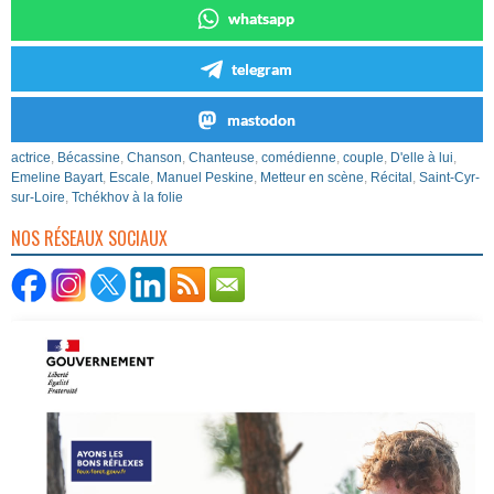
whatsapp
telegram
mastodon
actrice
,
Bécassine
,
Chanson
,
Chanteuse
,
comédienne
,
couple
,
D'elle à lui
,
Emeline Bayart
,
Escale
,
Manuel Peskine
,
Metteur en scène
,
Récital
,
Saint-Cyr-
sur-Loire
,
Tchékhov à la folie
NOS RÉSEAUX SOCIAUX