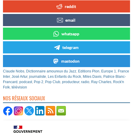
reddit
email
whatsapp
telegram
mastodon
Claude Nobs
,
Dictionnaire amoureux du Jazz
,
Editions Plon
,
Europe 1
,
France
Inter
,
José Artur
,
journaliste
,
Les Enfants du Rock
,
Miles Davis
,
Patrice Blanc-
Francard
,
podcast
,
Pop 2
,
Pop Club
,
producteur
,
radio
,
Ray Charles
,
Rock'n
Folk
,
télévision
NOS RÉSEAUX SOCIAUX