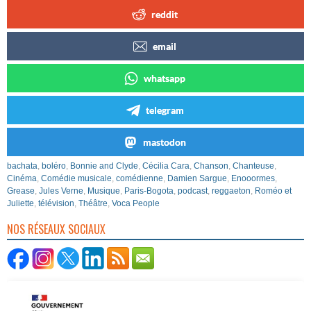
reddit
email
whatsapp
telegram
mastodon
bachata
,
boléro
,
Bonnie and Clyde
,
Cécilia Cara
,
Chanson
,
Chanteuse
,
Cinéma
,
Comédie musicale
,
comédienne
,
Damien Sargue
,
Enooormes
,
Grease
,
Jules Verne
,
Musique
,
Paris-Bogota
,
podcast
,
reggaeton
,
Roméo et
Juliette
,
télévision
,
Théâtre
,
Voca People
NOS RÉSEAUX SOCIAUX